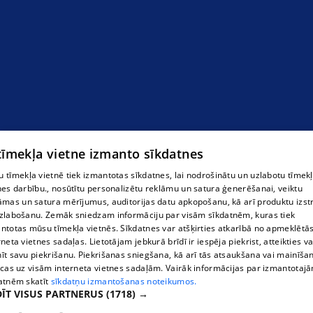
Auto rezerves daļas Ogrē
 tīmekļa vietne izmanto sīkdatnes
 tīmekļa vietnē tiek izmantotas sīkdatnes, lai nodrošinātu un uzlabotu tīmek
nes darbību., nosūtītu personalizētu reklāmu un satura ģenerēšanai, veiktu
āmas un satura mērījumus, auditorijas datu apkopošanu, kā arī produktu izst
zlabošanu. Zemāk sniedzam informāciju par visām sīkdatnēm, kuras tiek
ntotas mūsu tīmekļa vietnēs. Sīkdatnes var atšķirties atkarībā no apmeklētā
rneta vietnes sadaļas. Lietotājam jebkurā brīdī ir iespēja piekrist, atteikties va
īt savu piekrišanu. Piekrišanas sniegšana, kā arī tās atsaukšana vai mainīša
ecas uz visām interneta vietnes sadaļām. Vairāk informācijas par izmantotaj
atnēm skatīt
sīkdatņu izmantošanas noteikumos.
ĪT VISUS PARTNERUS
(1718) →