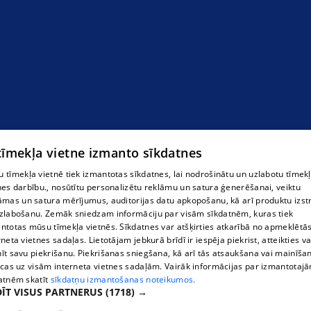
 tīmekļa vietne izmanto sīkdatnes
 tīmekļa vietnē tiek izmantotas sīkdatnes, lai nodrošinātu un uzlabotu tīmek
nes darbību., nosūtītu personalizētu reklāmu un satura ģenerēšanai, veiktu
āmas un satura mērījumus, auditorijas datu apkopošanu, kā arī produktu izst
zlabošanu. Zemāk sniedzam informāciju par visām sīkdatnēm, kuras tiek
ntotas mūsu tīmekļa vietnēs. Sīkdatnes var atšķirties atkarībā no apmeklētā
rneta vietnes sadaļas. Lietotājam jebkurā brīdī ir iespēja piekrist, atteikties va
īt savu piekrišanu. Piekrišanas sniegšana, kā arī tās atsaukšana vai mainīša
ecas uz visām interneta vietnes sadaļām. Vairāk informācijas par izmantotaj
atnēm skatīt
sīkdatņu izmantošanas noteikumos.
ĪT VISUS PARTNERUS
(1718) →