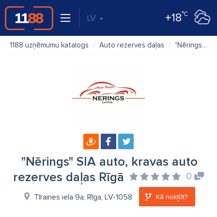
°C
+18
LV
1188 uzņēmumu katalogs
Auto rezerves daļas
"Nērings" SIA auto, kravas auto rezerves daļas Rīgā
"Nērings" SIA auto, kravas auto
rezerves daļas Rīgā
0
Tīraines iela 9a, Rīga, LV-1058
Kā nokļūt?