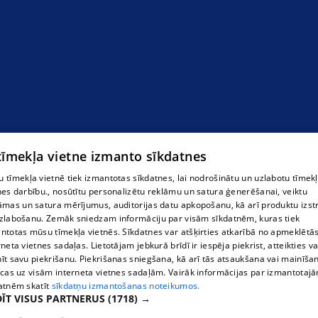
 tīmekļa vietne izmanto sīkdatnes
 tīmekļa vietnē tiek izmantotas sīkdatnes, lai nodrošinātu un uzlabotu tīmek
nes darbību., nosūtītu personalizētu reklāmu un satura ģenerēšanai, veiktu
āmas un satura mērījumus, auditorijas datu apkopošanu, kā arī produktu izst
zlabošanu. Zemāk sniedzam informāciju par visām sīkdatnēm, kuras tiek
ntotas mūsu tīmekļa vietnēs. Sīkdatnes var atšķirties atkarībā no apmeklētā
rneta vietnes sadaļas. Lietotājam jebkurā brīdī ir iespēja piekrist, atteikties va
īt savu piekrišanu. Piekrišanas sniegšana, kā arī tās atsaukšana vai mainīša
ecas uz visām interneta vietnes sadaļām. Vairāk informācijas par izmantotaj
atnēm skatīt
sīkdatņu izmantošanas noteikumos.
ĪT VISUS PARTNERUS
(1718) →