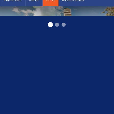
autoserviss Gulbenē