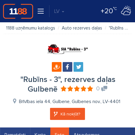
°C
+20
LV
1188 uzņēmumu katalogs
Auto rezerves daļas
"Rubīns - 3", rezerves daļas Gulbenē
"Rubīns - 3", rezerves daļas
Gulbenē
0
Brīvības iela 44, Gulbene, Gulbenes nov., LV-4401
Kā nokļūt?
Pamatdati
Karte
Foto
Atsauksmes