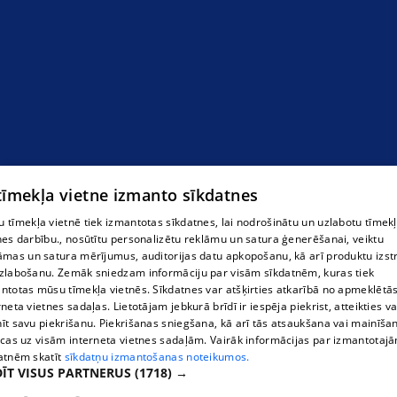
 tīmekļa vietne izmanto sīkdatnes
 tīmekļa vietnē tiek izmantotas sīkdatnes, lai nodrošinātu un uzlabotu tīmek
nes darbību., nosūtītu personalizētu reklāmu un satura ģenerēšanai, veiktu
āmas un satura mērījumus, auditorijas datu apkopošanu, kā arī produktu izst
zlabošanu. Zemāk sniedzam informāciju par visām sīkdatnēm, kuras tiek
ntotas mūsu tīmekļa vietnēs. Sīkdatnes var atšķirties atkarībā no apmeklētā
rneta vietnes sadaļas. Lietotājam jebkurā brīdī ir iespēja piekrist, atteikties va
īt savu piekrišanu. Piekrišanas sniegšana, kā arī tās atsaukšana vai mainīša
ecas uz visām interneta vietnes sadaļām. Vairāk informācijas par izmantotaj
atnēm skatīt
sīkdatņu izmantošanas noteikumos.
ĪT VISUS PARTNERUS
(1718) →