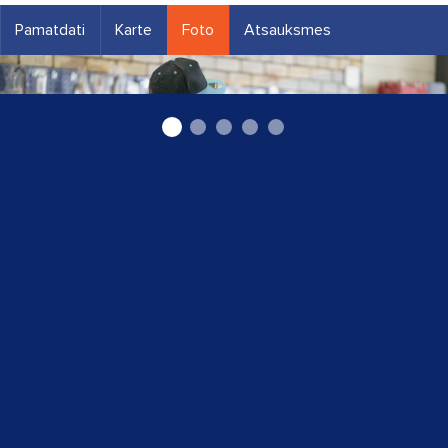
Pamatdati
Karte
Foto
Atsauksmes
auto stiklu maiņa