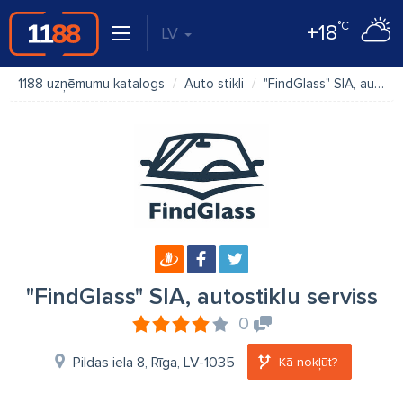
°C
+18
LV
1188 uzņēmumu katalogs
Auto stikli
"FindGlass" SIA, autostiklu serviss
"FindGlass" SIA, autostiklu serviss
0
Pildas iela 8, Rīga, LV-1035
Kā nokļūt?