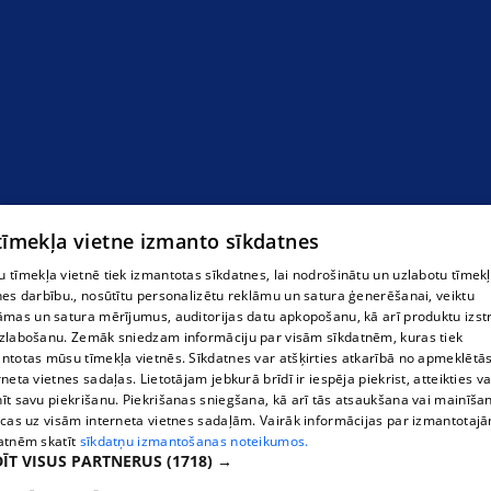
 tīmekļa vietne izmanto sīkdatnes
 tīmekļa vietnē tiek izmantotas sīkdatnes, lai nodrošinātu un uzlabotu tīmek
nes darbību., nosūtītu personalizētu reklāmu un satura ģenerēšanai, veiktu
āmas un satura mērījumus, auditorijas datu apkopošanu, kā arī produktu izst
zlabošanu. Zemāk sniedzam informāciju par visām sīkdatnēm, kuras tiek
ntotas mūsu tīmekļa vietnēs. Sīkdatnes var atšķirties atkarībā no apmeklētā
rneta vietnes sadaļas. Lietotājam jebkurā brīdī ir iespēja piekrist, atteikties va
īt savu piekrišanu. Piekrišanas sniegšana, kā arī tās atsaukšana vai mainīša
ecas uz visām interneta vietnes sadaļām. Vairāk informācijas par izmantotaj
atnēm skatīt
sīkdatņu izmantošanas noteikumos.
ĪT VISUS PARTNERUS
(1718) →