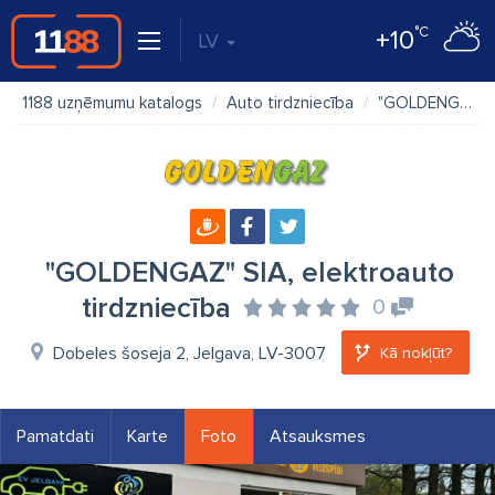
°C
+10
LV
1188 uzņēmumu katalogs
Auto tirdzniecība
"GOLDENGAZ" SIA, elektroauto tirdzniecība
"GOLDENGAZ" SIA, elektroauto
tirdzniecība
0
Dobeles šoseja 2, Jelgava, LV-3007
Kā nokļūt?
Pamatdati
Karte
Foto
Atsauksmes