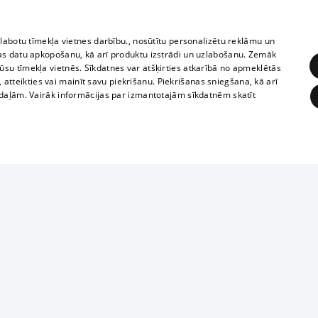
zlabotu tīmekļa vietnes darbību., nosūtītu personalizētu reklāmu un
as datu apkopošanu, kā arī produktu izstrādi un uzlabošanu. Zemāk
su tīmekļa vietnēs. Sīkdatnes var atšķirties atkarībā no apmeklētās
, atteikties vai mainīt savu piekrišanu. Piekrišanas sniegšana, kā arī
adaļām. Vairāk informācijas par izmantotajām sīkdatnēm skatīt
ĒRĶĒŠANA
FUNKCIONĀLĀS
NEKLASIFICĒTĀS
1188 datu bāze
obligātās
Statistikas
Mērķēšana
Funkcionālās
Neklasificētās
informācijas, v
izplatīšana jebk
eklēt un pārlūkot tīmekļa vietni un izmantot tās piedāvātās iespējas. Bez šīm sīkdatnēm 
aizliegta leju
mi
Kinoteātros
1188 web lapā 
, vilcieni,
TV programma
kategoriski ai
ksts
tiskie reisi
atļaujas.
Līguma noteikumi