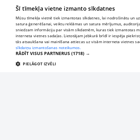
Šī tīmekļa vietne izmanto sīkdatnes
Mūsu tīmekļa vietnē tiek izmantotas sīkdatnes, lai nodrošinātu un u
satura ģenerēšanai, veiktu reklāmas un satura mērījumus, auditorij
sniedzam informāciju par visām sīkdatnēm, kuras tiek izmantotas mū
interneta vietnes sadaļas. Lietotājam jebkurā brīdī ir iespēja piekrist
tās atsaukšana vai mainīšana attiecas uz visām interneta vietnes s
sīkdatņu izmantošanas noteikumos.
RĀDĪT VISUS PARTNERUS
(1718) →
PIELĀGOT IZVĒLI
TEHNISKĀS/OBLIGĀTĀS
STATISTIKAS
M
Tehniskās/
Tehniskās/obligātās sīkdatnes nepieciešamas, lai lietotājs varētu brīvi apm
lietotājam nepieciešamo informāciju.
Par mums
Uzņēmu
Nodrošinātājs
/
Darbības
Reklāma
Autobusi
Nosaukums
Apra
Domēns
ilgums
starptau
Biznesa klientiem