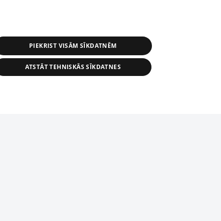
PIEKRIST VISĀM SĪKDATNĒM
ATSTĀT TEHNISKĀS SĪKDATNES
s, tās daļas vai datu bāzē iekļautās
ai informācijas daļas pavairošana vai
ādā formā stingri aizliegta. Tāpat arī ir
tīmekļa vietne nevarēs pilnvērtīgi darboties un sniegt
pielāde automātiskā režīmā. Jebkura
publicētā materiāla pārpublicēšana ir
zliegta bez 1188 web lapas redakcijas