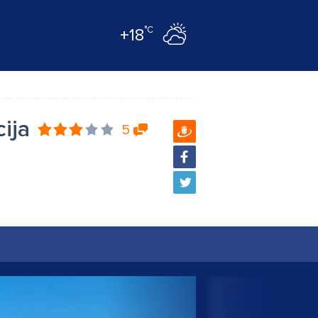
°C
+18
ija
5