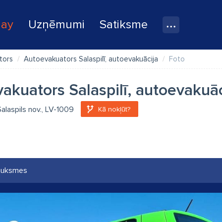
lay
Uzņēmumi
Satiksme
tors
Autoevakuators Salaspilī, autoevakuācija
Foto
akuators Salaspilī, autoevakuāc
Salaspils nov., LV-1009
Kā nokļūt?
auksmes