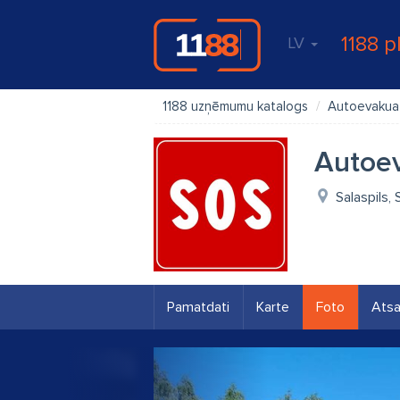
1188 p
LV
1188 uzņēmumu katalogs
Autoevakua
Autoev
Salaspils, 
Pamatdati
Karte
Foto
Ats