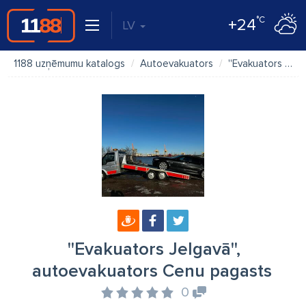
°C
+24
LV
1188 uzņēmumu katalogs
Autoevakuators
''Evakuators Jelgavā'', autoevakuators Cenu pagasts
''Evakuators Jelgavā'',
autoevakuators Cenu pagasts
0