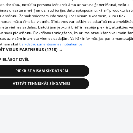
nes darbību., nosūtītu personalizētu reklāmu un satura ģenerēšanai, veiktu
āmas un satura mērījumus, auditorijas datu apkopošanu, kā arī produktu izst
zlabošanu. Zemāk sniedzam informāciju par visām sīkdatnēm, kuras tiek
ntotas mūsu tīmekļa vietnēs. Sīkdatnes var atšķirties atkarībā no apmeklētā
rneta vietnes sadaļas. Lietotājam jebkurā brīdī ir iespēja piekrist, atteikties va
īt savu piekrišanu. Piekrišanas sniegšana, kā arī tās atsaukšana vai mainīša
ecas uz visām interneta vietnes sadaļām. Vairāk informācijas par izmantotaj
atnēm skatīt
sīkdatņu izmantošanas noteikumos.
ĪT VISUS PARTNERUS
(1718) →
PIELĀGOT IZVĒLI
PIEKRIST VISĀM SĪKDATNĒM
ATSTĀT TEHNISKĀS SĪKDATNES
TEHNISKĀS/OBLIGĀTĀS
STATISTIKAS
MĒRĶĒŠANA
FUNKCIONĀLĀS
NEKLASIFICĒTĀS