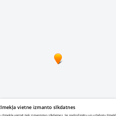
 tīmekļa vietne izmanto sīkdatnes
 tīmekļa vietnē tiek izmantotas sīkdatnes, lai nodrošinātu un uzlabotu tīmek