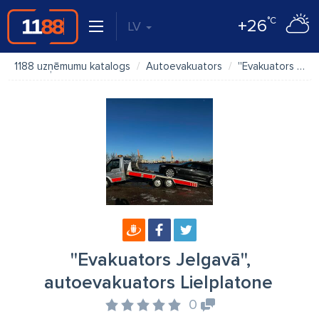
°C
+26
LV
1188 uzņēmumu katalogs
Autoevakuators
''Evakuators Jelgavā'', autoevakuators Lielplatone
''Evakuators Jelgavā'',
autoevakuators Lielplatone
0