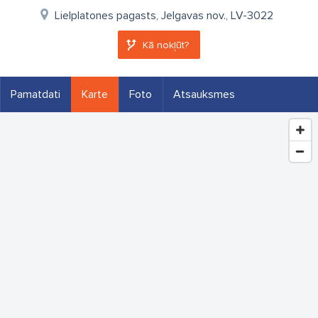
Lielplatones pagasts, Jelgavas nov., LV-3022
Kā nokļūt?
Pamatdati
Karte
Foto
Atsauksmes