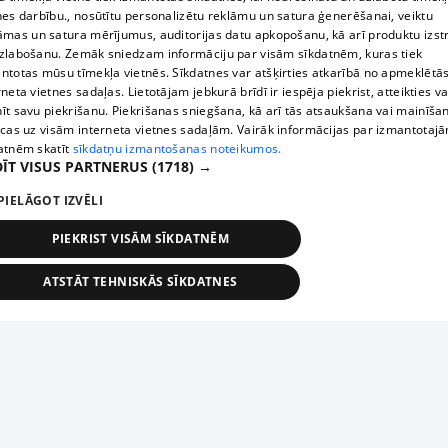
nes darbību., nosūtītu personalizētu reklāmu un satura ģenerēšanai, veiktu
āmas un satura mērījumus, auditorijas datu apkopošanu, kā arī produktu izst
zlabošanu. Zemāk sniedzam informāciju par visām sīkdatnēm, kuras tiek
ntotas mūsu tīmekļa vietnēs. Sīkdatnes var atšķirties atkarībā no apmeklētā
rneta vietnes sadaļas. Lietotājam jebkurā brīdī ir iespēja piekrist, atteikties va
īt savu piekrišanu. Piekrišanas sniegšana, kā arī tās atsaukšana vai mainīša
ecas uz visām interneta vietnes sadaļām. Vairāk informācijas par izmantotaj
atnēm skatīt
sīkdatņu izmantošanas noteikumos.
ĪT VISUS PARTNERUS
(1718) →
PIELĀGOT IZVĒLI
PIEKRIST VISĀM SĪKDATNĒM
ATSTĀT TEHNISKĀS SĪKDATNES
TEHNISKĀS/OBLIGĀTĀS
STATISTIKAS
MĒRĶĒŠANA
FUNKCIONĀLĀS
NEKLASIFICĒTĀS