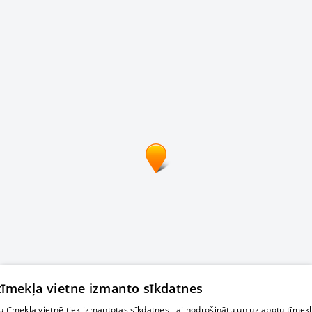
 tīmekļa vietne izmanto sīkdatnes
 tīmekļa vietnē tiek izmantotas sīkdatnes, lai nodrošinātu un uzlabotu tīmek