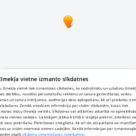
 tīmekļa vietne izmanto sīkdatnes
 tīmekļa vietnē tiek izmantotas sīkdatnes, lai nodrošinātu un uzlabotu tīmek
nes darbību., nosūtītu personalizētu reklāmu un satura ģenerēšanai, veiktu
āmas un satura mērījumus, auditorijas datu apkopošanu, kā arī produktu izst
zlabošanu. Zemāk sniedzam informāciju par visām sīkdatnēm, kuras tiek
ntotas mūsu tīmekļa vietnēs. Sīkdatnes var atšķirties atkarībā no apmeklētā
rneta vietnes sadaļas. Lietotājam jebkurā brīdī ir iespēja piekrist, atteikties va
īt savu piekrišanu. Piekrišanas sniegšana, kā arī tās atsaukšana vai mainīša
ecas uz visām interneta vietnes sadaļām. Vairāk informācijas par izmantotaj
atnēm skatīt
sīkdatņu izmantošanas noteikumos.