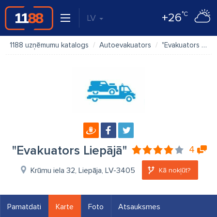
°C
+26
LV
1188 uzņēmumu katalogs
Autoevakuators
"Evakuators Liepājā"
"Evakuators Liepājā"
4
Krūmu iela 32, Liepāja, LV-3405
Kā nokļūt?
Pamatdati
Karte
Foto
Atsauksmes