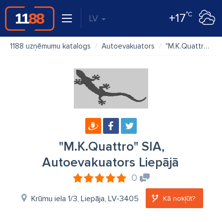
°C
+17
LV
1188 uzņēmumu katalogs
Autoevakuators
"M.K.Quattro" SIA, Autoevakuators Liepājā
"M.K.Quattro" SIA,
Autoevakuators Liepājā
0
Krūmu iela 1/3, Liepāja, LV-3405
Kā nokļūt?