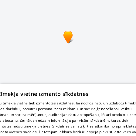
 tīmekļa vietne izmanto sīkdatnes
 tīmekļa vietnē tiek izmantotas sīkdatnes, lai nodrošinātu un uzlabotu tīmek
nes darbību., nosūtītu personalizētu reklāmu un satura ģenerēšanai, veiktu
āmas un satura mērījumus, auditorijas datu apkopošanu, kā arī produktu izst
zlabošanu. Zemāk sniedzam informāciju par visām sīkdatnēm, kuras tiek
ntotas mūsu tīmekļa vietnēs. Sīkdatnes var atšķirties atkarībā no apmeklētā
rneta vietnes sadaļas. Lietotājam jebkurā brīdī ir iespēja piekrist, atteikties va