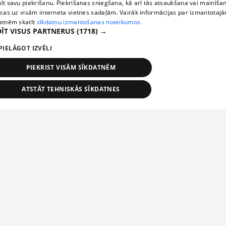
īt savu piekrišanu. Piekrišanas sniegšana, kā arī tās atsaukšana vai mainīša
ecas uz visām interneta vietnes sadaļām. Vairāk informācijas par izmantotaj
atnēm skatīt
sīkdatņu izmantošanas noteikumos.
ĪT VISUS PARTNERUS
(1718) →
PIELĀGOT IZVĒLI
PIEKRIST VISĀM SĪKDATNĒM
ATSTĀT TEHNISKĀS SĪKDATNES
TEHNISKĀS/OBLIGĀTĀS
STATISTIKAS
MĒRĶĒŠANA
FUNKCIONĀLĀS
NEKLASIFICĒTĀS
ehniskās/obligātās
Statistikas
Mērķēšana
Funkcionālās
Neklasificēt
niskās/obligātās sīkdatnes nepieciešamas, lai lietotājs varētu brīvi apmeklēt un pārlūk
Piesaki savu uzņēmumu
ekļa vietni un izmantot tās piedāvātās iespējas. Bez šīm sīkdatnēm tīmekļa vietne neva
nvērtīgi darboties un sniegt lietotājam nepieciešamo informāciju.
Ja tavs uzņēmums nav mūsu datubāzē, aizpildi vienkāršu