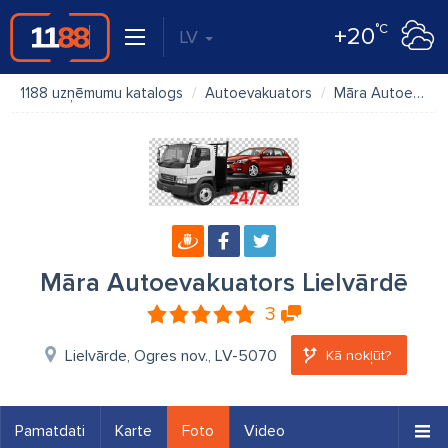
°C
+20
LV
1188 uzņēmumu katalogs
Autoevakuators
Māra Autoevakuators Lielvārdē
Māra Autoevakuators Lielvārdē
3
Lielvārde, Ogres nov., LV-5070
Kā nokļūt?
Pamatdati
Karte
Foto
Video