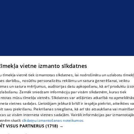
 tīmekļa vietne izmanto sīkdatnes
 tīmekļa vietnē tiek izmantotas sīkdatnes, lai nodrošinātu un uzlabotu tīmek
nes darbību., nosūtītu personalizētu reklāmu un satura ģenerēšanai, veiktu
āmas un satura mērījumus, auditorijas datu apkopošanu, kā arī produktu izst
zlabošanu. Zemāk sniedzam informāciju par visām sīkdatnēm, kuras tiek
ntotas mūsu tīmekļa vietnēs. Sīkdatnes var atšķirties atkarībā no apmeklētā
rneta vietnes sadaļas. Lietotājam jebkurā brīdī ir iespēja piekrist, atteikties va
īt savu piekrišanu. Piekrišanas sniegšana, kā arī tās atsaukšana vai mainīša
ecas uz visām interneta vietnes sadaļām. Vairāk informācijas par izmantotaj
atnēm skatīt
sīkdatņu izmantošanas noteikumos.
ĪT VISUS PARTNERUS
(1718) →