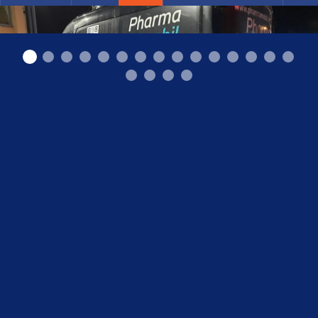
Māra autoevakuācija Lielvārdē