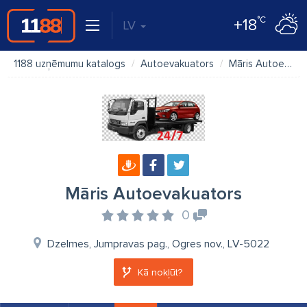
°C
+18
LV
1188 uzņēmumu katalogs
Autoevakuators
Māris Autoevakuators
Māris Autoevakuators
0
Dzelmes, Jumpravas pag., Ogres nov., LV-5022
Kā nokļūt?