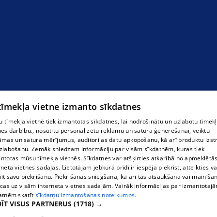
 tīmekļa vietne izmanto sīkdatnes
 tīmekļa vietnē tiek izmantotas sīkdatnes, lai nodrošinātu un uzlabotu tīmek
nes darbību., nosūtītu personalizētu reklāmu un satura ģenerēšanai, veiktu
āmas un satura mērījumus, auditorijas datu apkopošanu, kā arī produktu izst
zlabošanu. Zemāk sniedzam informāciju par visām sīkdatnēm, kuras tiek
ntotas mūsu tīmekļa vietnēs. Sīkdatnes var atšķirties atkarībā no apmeklētā
rneta vietnes sadaļas. Lietotājam jebkurā brīdī ir iespēja piekrist, atteikties va
īt savu piekrišanu. Piekrišanas sniegšana, kā arī tās atsaukšana vai mainīša
ecas uz visām interneta vietnes sadaļām. Vairāk informācijas par izmantotaj
atnēm skatīt
sīkdatņu izmantošanas noteikumos.
ĪT VISUS PARTNERUS
(1718) →