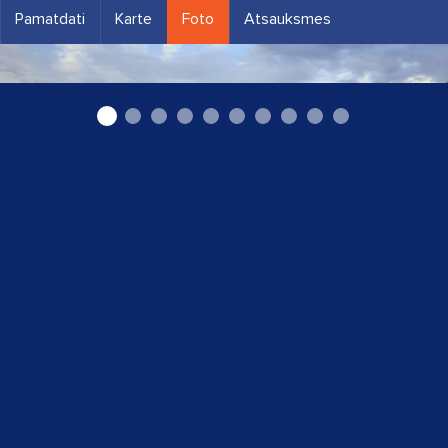
Pamatdati
Karte
Foto
Atsauksmes
Autoevakuators Dzelmēs