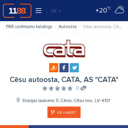
°C
+20
LV
1188 uzņēmumu katalogs
Autoosta
Cēsu autoosta, CATA, AS "CATA"
Cēsu autoosta, CATA, AS "CATA"
0
Stacijas laukums 5, Cēsis, Cēsu nov., LV-4101
Kā nokļūt?