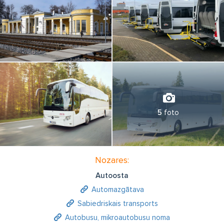
5
foto
Nozares:
Autoosta
Automazgātava
Sabiedriskais transports
Autobusu, mikroautobusu noma