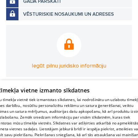
GADA PĀRSKATI
VĒSTURISKIE NOSAUKUMI UN ADRESES
Iegūt pilnu juridisko informāciju
 tīmekļa vietne izmanto sīkdatnes
 tīmekļa vietnē tiek izmantotas sīkdatnes, lai nodrošinātu un uzlabotu tīmek
nes darbību., nosūtītu personalizētu reklāmu un satura ģenerēšanai, veiktu
āmas un satura mērījumus, auditorijas datu apkopošanu, kā arī produktu izst
zlabošanu. Zemāk sniedzam informāciju par visām sīkdatnēm, kuras tiek
ntotas mūsu tīmekļa vietnēs. Sīkdatnes var atšķirties atkarībā no apmeklētā
rneta vietnes sadaļas. Lietotājam jebkurā brīdī ir iespēja piekrist, atteikties va
īt savu piekrišanu. Piekrišanas sniegšana, kā arī tās atsaukšana vai mainīša