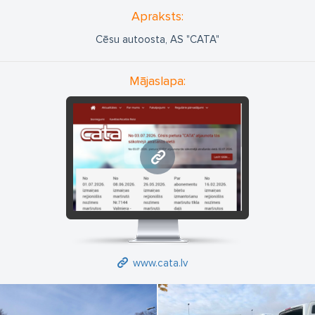
Apraksts:
Cēsu autoosta, AS "CATA"
Mājaslapa:
www.cata.lv
www.cata.lv