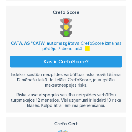
Crefo Score
CATA, AS "CATA" automazgātava
CrefoScore izmaiņas
pēdējo 7 dienu laikā
Kas ir CrefoScore?
Indekss saistību neizpildes varbūtības riska novērtēšanai
12 mēnešu laikā. Jo lielāks CrefoScore, jo augstāks
maksātnespējas risks.
Riska klase atspoguļo saistību neizpildes varbūtību
turpmākajos 12 mēnešos. Visi uzņēmumi ir iedalīti 10 riska
klasēs. Kalpo ātrai lēmuma pieņemšanai.
Crefo Cert