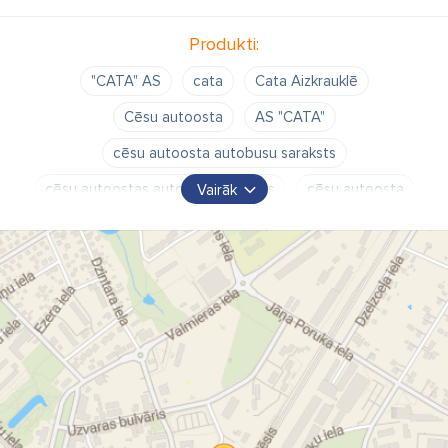
Produkti:
"CATA" AS
cata
Cata Aizkrauklē
Cēsu autoosta
AS "CATA"
cēsu autoosta autobusu saraksts
cēsu autoostas autobusu saraksts
cēsu autoosta
Vairāk
cēsu autoosta kontakti
cēsu cata
as cata autobusu saraksts