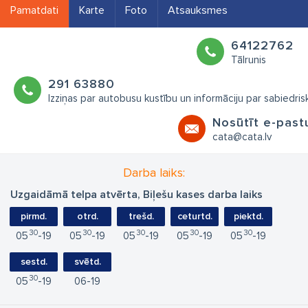
Pamatdati
Karte
Foto
Atsauksmes
64122762
Tālrunis
291 63880
Izziņas par autobusu kustību un informāciju par sabiedr
Nosūtīt e-past
cata@cata.lv
Darba laiks:
Uzgaidāmā telpa atvērta, Biļešu kases darba laiks
pirmd.
otrd.
trešd.
ceturtd.
piektd.
30
30
30
30
30
05
19
05
19
05
19
05
19
05
19
sestd.
svētd.
30
05
19
06
19