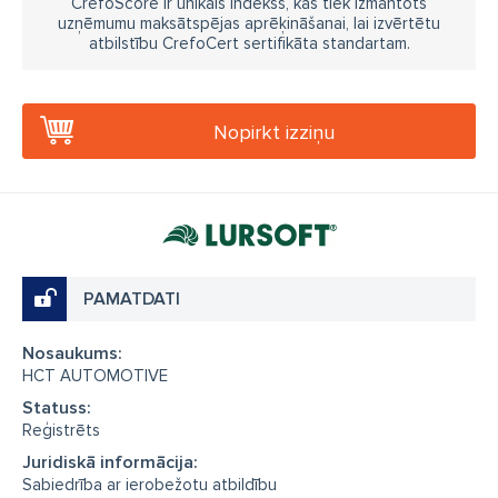
CrefoScore ir unikāls indekss, kas tiek izmantots
uzņēmumu maksātspējas aprēķināšanai, lai izvērtētu
atbilstību CrefoCert sertifikāta standartam.
Nopirkt izziņu
PAMATDATI
Nosaukums:
HCT AUTOMOTIVE
Statuss:
Reģistrēts
Juridiskā informācija:
Sabiedrība ar ierobežotu atbildību