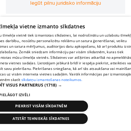
Iegūt pilnu juridisko informāciju
 tīmekļa vietne izmanto sīkdatnes
 tīmekļa vietnē tiek izmantotas sīkdatnes, lai nodrošinātu un uzlabotu tīmek
nes darbību., nosūtītu personalizētu reklāmu un satura ģenerēšanai, veiktu
āmas un satura mērījumus, auditorijas datu apkopošanu, kā arī produktu izst
zlabošanu. Zemāk sniedzam informāciju par visām sīkdatnēm, kuras tiek
ntotas mūsu tīmekļa vietnēs. Sīkdatnes var atšķirties atkarībā no apmeklētā
rneta vietnes sadaļas. Lietotājam jebkurā brīdī ir iespēja piekrist, atteikties va
īt savu piekrišanu. Piekrišanas sniegšana, kā arī tās atsaukšana vai mainīša
ecas uz visām interneta vietnes sadaļām. Vairāk informācijas par izmantotaj
atnēm skatīt
sīkdatņu izmantošanas noteikumos.
ĪT VISUS PARTNERUS
(1718) →
PIELĀGOT IZVĒLI
PIEKRIST VISĀM SĪKDATNĒM
ATSTĀT TEHNISKĀS SĪKDATNES