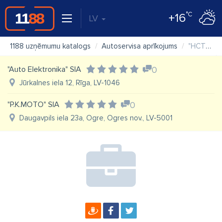
°C
+16
LV
1188 uzņēmumu katalogs
Autoservisa aprīkojums
"HCT Automotive" SIA autoservisa aprīkojums, celtniecības tehnika un līdzekļi, piekabes
"Auto Elektronika" SIA
0
Jūrkalnes iela 12, Rīga, LV-1046
"P.K.MOTO" SIA
0
Daugavpils iela 23a, Ogre, Ogres nov., LV-5001