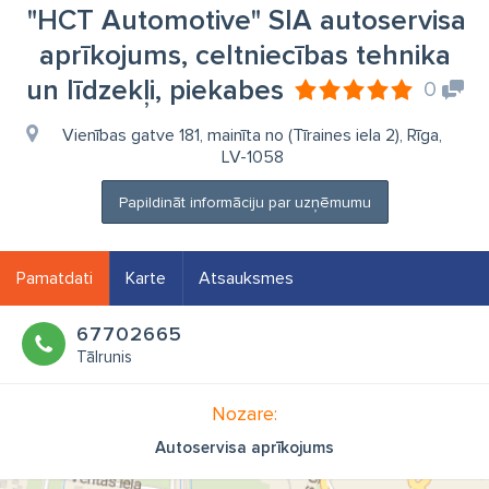
"HCT Automotive" SIA autoservisa
aprīkojums, celtniecības tehnika
un līdzekļi, piekabes
0
Vienības gatve 181, mainīta no (Tīraines iela 2), Rīga,
LV-1058
Papildināt informāciju par uzņēmumu
Pamatdati
Karte
Atsauksmes
67702665
Tālrunis
Nozare:
Autoservisa aprīkojums