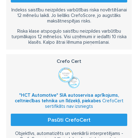
Indekss saistību neizpildes varbūtības riska novērtēšanai
12 mēnešu laikā. Jo lielāks CrefoScore, jo augstāks
maksātnespējas risks.
Riska klase atspoguļo saistību neizpildes varbūtību
turpmākajos 12 mēnešos. Visi uzņēmumi ir iedalīti 10 riska
klasēs. Kalpo ātrai lēmuma pieņemšanai.
Crefo Cert
"HCT Automotive" SIA autoservisa aprīkojums,
celtniecības tehnika un līdzekļi, piekabes
CrefoCert
sertifikāts nav izsniegts
Pasūti CrefoCert
Objektīvs, automatizēts un vienkārši interpretējams -