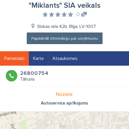
"Miklants" SIA veikals
0
Slokas iela 42b, Rīga, LV-1007
Papildināt informāciju par uzņēmumu
Pamatdati
Karte
Atsauksmes
26800754
Tālrunis
Nozare:
Autoservisa aprīkojums