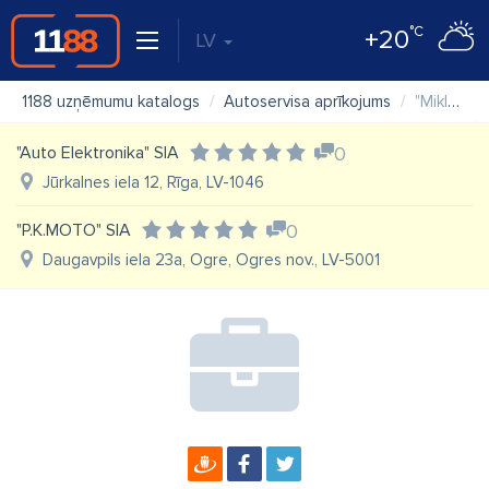
°C
+20
LV
1188 uzņēmumu katalogs
Autoservisa aprīkojums
"Miklants" SIA veikals
"Auto Elektronika" SIA
0
Jūrkalnes iela 12, Rīga, LV-1046
"P.K.MOTO" SIA
0
Daugavpils iela 23a, Ogre, Ogres nov., LV-5001