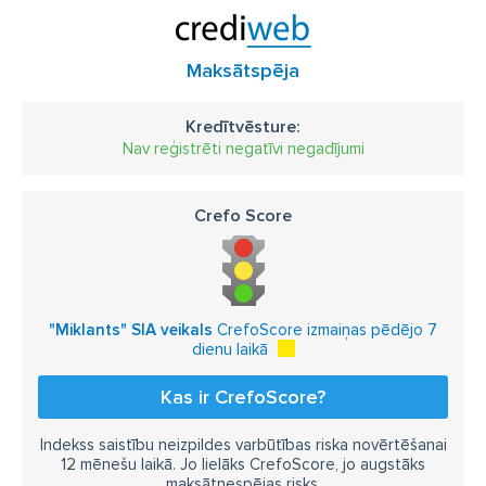
Maksātspēja
Kredītvēsture:
Nav reģistrēti negatīvi negadījumi
Crefo Score
"Miklants" SIA veikals
CrefoScore izmaiņas pēdējo 7
dienu laikā
Kas ir CrefoScore?
Indekss saistību neizpildes varbūtības riska novērtēšanai
12 mēnešu laikā. Jo lielāks CrefoScore, jo augstāks
maksātnespējas risks.