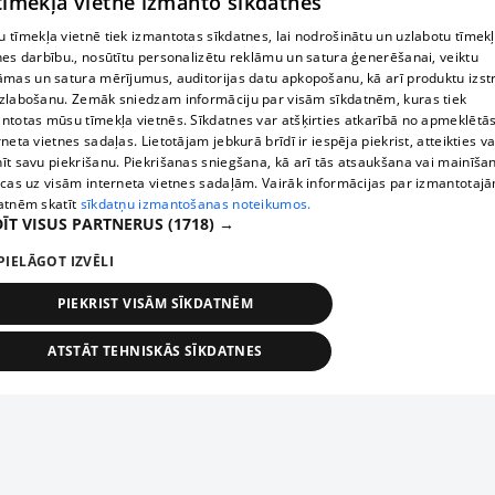
 tīmekļa vietne izmanto sīkdatnes
 tīmekļa vietnē tiek izmantotas sīkdatnes, lai nodrošinātu un uzlabotu tīmek
nes darbību., nosūtītu personalizētu reklāmu un satura ģenerēšanai, veiktu
āmas un satura mērījumus, auditorijas datu apkopošanu, kā arī produktu izst
zlabošanu. Zemāk sniedzam informāciju par visām sīkdatnēm, kuras tiek
ntotas mūsu tīmekļa vietnēs. Sīkdatnes var atšķirties atkarībā no apmeklētā
rneta vietnes sadaļas. Lietotājam jebkurā brīdī ir iespēja piekrist, atteikties va
īt savu piekrišanu. Piekrišanas sniegšana, kā arī tās atsaukšana vai mainīša
ecas uz visām interneta vietnes sadaļām. Vairāk informācijas par izmantotaj
atnēm skatīt
sīkdatņu izmantošanas noteikumos.
ĪT VISUS PARTNERUS
(1718) →
PIELĀGOT IZVĒLI
PIEKRIST VISĀM SĪKDATNĒM
ATSTĀT TEHNISKĀS SĪKDATNES
TEHNISKĀS/OBLIGĀTĀS
STATISTIKAS
MĒRĶĒŠANA
FUNKCIONĀLĀS
NEKLASIFICĒTĀS