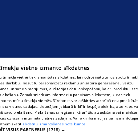
Autoserviss Madonā
 tīmekļa vietne izmanto sīkdatnes
 tīmekļa vietnē tiek izmantotas sīkdatnes, lai nodrošinātu un uzlabotu tīmek
nes darbību., nosūtītu personalizētu reklāmu un satura ģenerēšanai, veiktu
āmas un satura mērījumus, auditorijas datu apkopošanu, kā arī produktu izst
zlabošanu. Zemāk sniedzam informāciju par visām sīkdatnēm, kuras tiek
ntotas mūsu tīmekļa vietnēs. Sīkdatnes var atšķirties atkarībā no apmeklētā
rneta vietnes sadaļas. Lietotājam jebkurā brīdī ir iespēja piekrist, atteikties va
īt savu piekrišanu. Piekrišanas sniegšana, kā arī tās atsaukšana vai mainīša
ecas uz visām interneta vietnes sadaļām. Vairāk informācijas par izmantotaj
atnēm skatīt
sīkdatņu izmantošanas noteikumos.
ĪT VISUS PARTNERUS
(1718) →