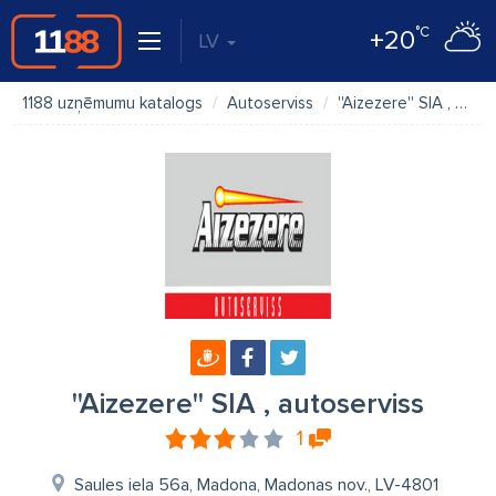
°C
+20
LV
1188 uzņēmumu katalogs
Autoserviss
''Aizezere'' SIA , autoserviss
''Aizezere'' SIA , autoserviss
1
Saules iela 56a, Madona, Madonas nov., LV-4801