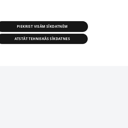
PIEKRIST VISĀM SĪKDATNĒM
ATSTĀT TEHNISKĀS SĪKDATNES
s, tās daļas vai datu bāzē iekļautās
ai informācijas daļas pavairošana vai
ādā formā stingri aizliegta. Tāpat arī ir
tīmekļa vietne nevarēs pilnvērtīgi darboties un sniegt
pielāde automātiskā režīmā. Jebkura
publicētā materiāla pārpublicēšana ir
zliegta bez 1188 web lapas redakcijas