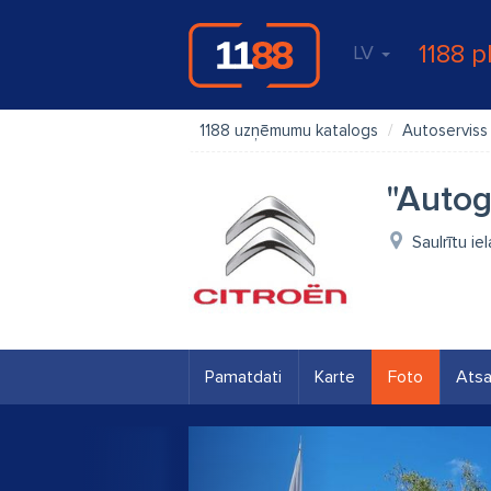
1188 p
LV
1188 uzņēmumu katalogs
Autoserviss
"Autog
Saulrītu ie
Pamatdati
Karte
Foto
Ats