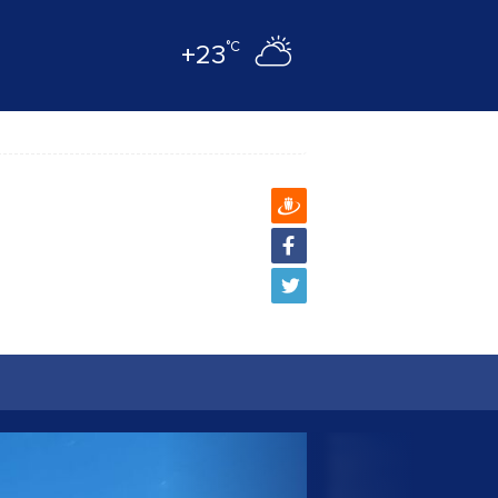
°C
+23