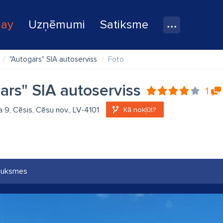
lay
Uzņēmumi
Satiksme
"Autogars" SIA autoserviss
Foto
ars" SIA autoserviss
1
la 9, Cēsis, Cēsu nov., LV-4101
Kā nokļūt?
auksmes