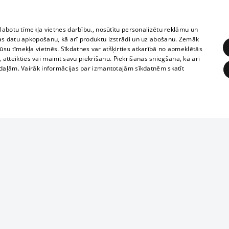
zlabotu tīmekļa vietnes darbību., nosūtītu personalizētu reklāmu un
as datu apkopošanu, kā arī produktu izstrādi un uzlabošanu. Zemāk
su tīmekļa vietnēs. Sīkdatnes var atšķirties atkarībā no apmeklētās
, atteikties vai mainīt savu piekrišanu. Piekrišanas sniegšana, kā arī
adaļām. Vairāk informācijas par izmantotajām sīkdatnēm skatīt
ĒRĶĒŠANA
FUNKCIONĀLĀS
NEKLASIFICĒTĀS
1188 datu bāze
obligātās
Statistikas
Mērķēšana
Funkcionālās
Neklasificētās
informācijas, v
izplatīšana jebk
eklēt un pārlūkot tīmekļa vietni un izmantot tās piedāvātās iespējas. Bez šīm sīkdatnēm 
aizliegta leju
mi
Kinoteātros
1188 web lapā 
, vilcieni,
TV programma
kategoriski ai
ksts
tiskie reisi
atļaujas.
Līguma noteikumi