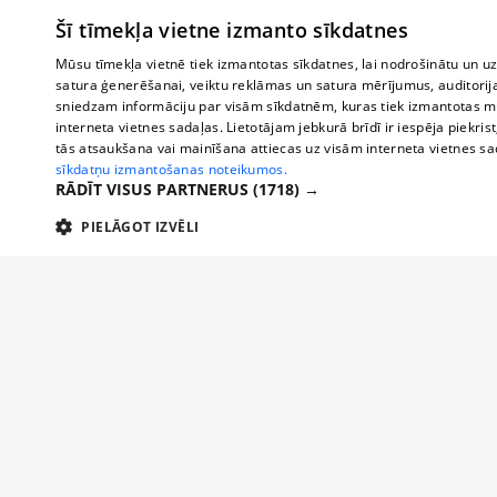
Šī tīmekļa vietne izmanto sīkdatnes
Mūsu tīmekļa vietnē tiek izmantotas sīkdatnes, lai nodrošinātu un u
satura ģenerēšanai, veiktu reklāmas un satura mērījumus, auditorij
sniedzam informāciju par visām sīkdatnēm, kuras tiek izmantotas mū
interneta vietnes sadaļas. Lietotājam jebkurā brīdī ir iespēja piekrist
tās atsaukšana vai mainīšana attiecas uz visām interneta vietnes s
sīkdatņu izmantošanas noteikumos.
RĀDĪT VISUS PARTNERUS
(1718) →
PIELĀGOT IZVĒLI
TEHNISKĀS/OBLIGĀTĀS
STATISTIKAS
M
Tehniskās/
Tehniskās/obligātās sīkdatnes nepieciešamas, lai lietotājs varētu brīvi apm
lietotājam nepieciešamo informāciju.
Par mums
Uzņēmu
Nodrošinātājs
/
Darbības
Reklāma
Autobusi
Nosaukums
Apra
Domēns
ilgums
starptau
Biznesa klientiem