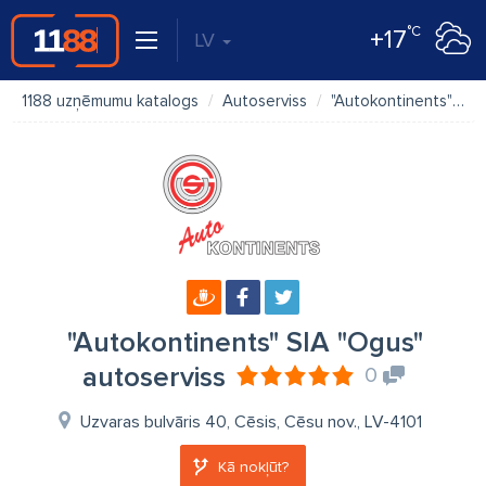
°C
+17
LV
1188 uzņēmumu katalogs
Autoserviss
"Autokontinents" SIA "Ogus" autoserviss
"Autokontinents" SIA "Ogus"
autoserviss
0
Uzvaras bulvāris 40, Cēsis, Cēsu nov., LV-4101
Kā nokļūt?