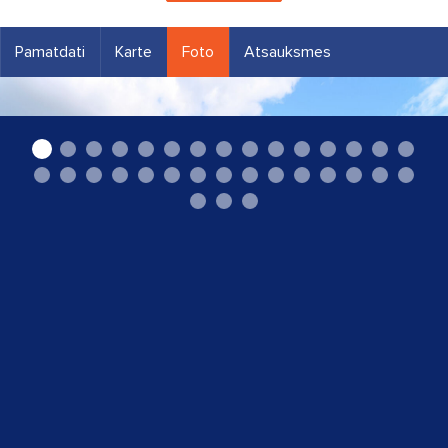
Pamatdati
Karte
Foto
Atsauksmes
Autoserviss Cēsīs