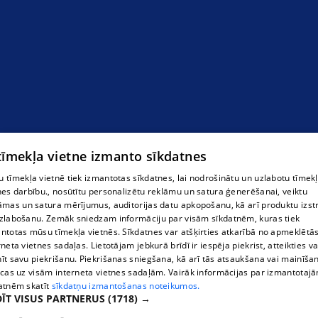
 tīmekļa vietne izmanto sīkdatnes
 tīmekļa vietnē tiek izmantotas sīkdatnes, lai nodrošinātu un uzlabotu tīmek
nes darbību., nosūtītu personalizētu reklāmu un satura ģenerēšanai, veiktu
āmas un satura mērījumus, auditorijas datu apkopošanu, kā arī produktu izst
zlabošanu. Zemāk sniedzam informāciju par visām sīkdatnēm, kuras tiek
ntotas mūsu tīmekļa vietnēs. Sīkdatnes var atšķirties atkarībā no apmeklētā
rneta vietnes sadaļas. Lietotājam jebkurā brīdī ir iespēja piekrist, atteikties va
īt savu piekrišanu. Piekrišanas sniegšana, kā arī tās atsaukšana vai mainīša
ecas uz visām interneta vietnes sadaļām. Vairāk informācijas par izmantotaj
atnēm skatīt
sīkdatņu izmantošanas noteikumos.
ĪT VISUS PARTNERUS
(1718) →