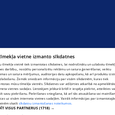
 tīmekļa vietne izmanto sīkdatnes
 tīmekļa vietnē tiek izmantotas sīkdatnes, lai nodrošinātu un uzlabotu tīmek
nes darbību., nosūtītu personalizētu reklāmu un satura ģenerēšanai, veiktu
āmas un satura mērījumus, auditorijas datu apkopošanu, kā arī produktu izst
zlabošanu. Zemāk sniedzam informāciju par visām sīkdatnēm, kuras tiek
ntotas mūsu tīmekļa vietnēs. Sīkdatnes var atšķirties atkarībā no apmeklētā
rneta vietnes sadaļas. Lietotājam jebkurā brīdī ir iespēja piekrist, atteikties va
īt savu piekrišanu. Piekrišanas sniegšana, kā arī tās atsaukšana vai mainīša
ecas uz visām interneta vietnes sadaļām. Vairāk informācijas par izmantotaj
atnēm skatīt
sīkdatņu izmantošanas noteikumos.
ĪT VISUS PARTNERUS
(1718) →