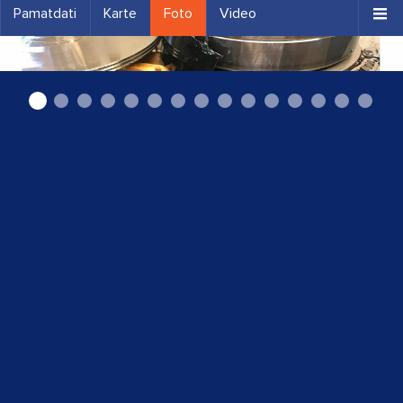
Pamatdati
Karte
Foto
Video
Autoserviss