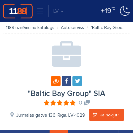
°C
+19
LV
1188 uzņēmumu katalogs
Autoserviss
"Baltic Bay Group" SIA
"Baltic Bay Group" SIA
0
Jūrmalas gatve 136, Rīga, LV-1029
Kā nokļūt?