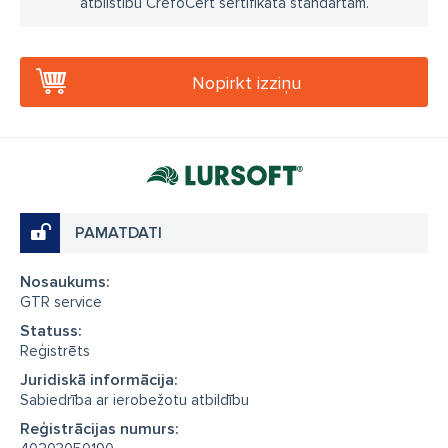
atbilstību CrefoCert sertifikāta standartam.
Nopirkt izziņu
PAMATDATI
Nosaukums:
GTR service
Statuss:
Reģistrēts
Juridiskā informācija:
Sabiedrība ar ierobežotu atbildību
Reģistrācijas numurs: