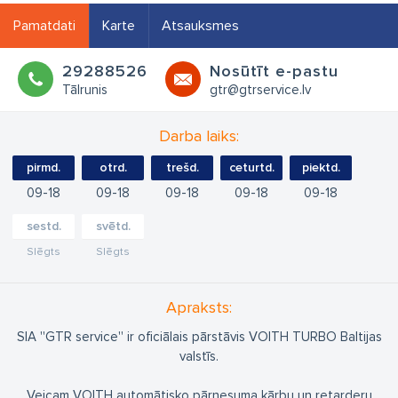
Pamatdati
Karte
Atsauksmes
29288526
Nosūtīt e-pastu
Tālrunis
gtr@gtrservice.lv
Darba laiks:
pirmd.
otrd.
trešd.
ceturtd.
piektd.
09
18
09
18
09
18
09
18
09
18
sestd.
svētd.
Slēgts
Slēgts
Apraksts:
SIA ''GTR service'' ir oficiālais pārstāvis VOITH TURBO Baltijas
valstīs.
Veicam VOITH automātisko pārnesuma kārbu un retarderu