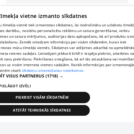
 tīmekļa vietne izmanto sīkdatnes
 tīmekļa vietnē tiek izmantotas sīkdatnes, lai nodrošinātu un uzlabotu tīmek
nes darbību., nosūtītu personalizētu reklāmu un satura ģenerēšanai, veiktu
āmas un satura mērījumus, auditorijas datu apkopošanu, kā arī produktu izst
zlabošanu. Zemāk sniedzam informāciju par visām sīkdatnēm, kuras tiek
ntotas mūsu tīmekļa vietnēs. Sīkdatnes var atšķirties atkarībā no apmeklētā
rneta vietnes sadaļas. Lietotājam jebkurā brīdī ir iespēja piekrist, atteikties va
īt savu piekrišanu. Piekrišanas sniegšana, kā arī tās atsaukšana vai mainīša
ecas uz visām interneta vietnes sadaļām. Vairāk informācijas par izmantotaj
atnēm skatīt
sīkdatņu izmantošanas noteikumos.
ĪT VISUS PARTNERUS
(1718) →
PIELĀGOT IZVĒLI
PIEKRIST VISĀM SĪKDATNĒM
ATSTĀT TEHNISKĀS SĪKDATNES
TEHNISKĀS/OBLIGĀTĀS
STATISTIKAS
MĒRĶĒŠANA