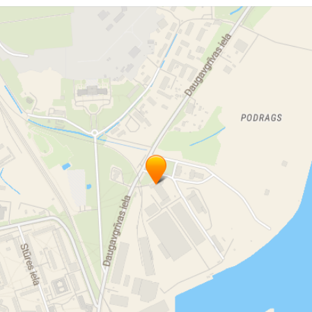
eļļošanas sistēmu montāža
eļļošanas sistēmu remonts Rīgā
Autoserviss Rīgā