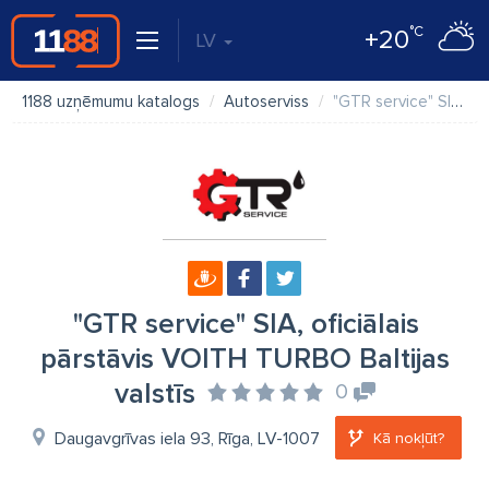
°C
+20
LV
1188 uzņēmumu katalogs
Autoserviss
"GTR service" SIA, oficiālais pārstāvis VOITH TURBO Baltijas valstīs
"GTR service" SIA, oficiālais
pārstāvis VOITH TURBO Baltijas
valstīs
0
Daugavgrīvas iela 93, Rīga, LV-1007
Kā nokļūt?