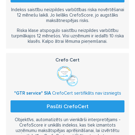
Indekss saistību neizpildes varbūtības riska novērtēšanai
12 mēnešu laikā. Jo lielāks CrefoScore, jo augstāks
maksātnespējas risks.
Riska klase atspoguļo saistību neizpildes varbūtību
turpmākajos 12 mēnešos. Visi uzņēmumi ir iedalīti 10 riska
klasēs. Kalpo ātrai lēmuma pieņemšanai.
Crefo Cert
"GTR service" SIA
CrefoCert sertifikāts nav izsniegts
Pasūti CrefoCert
Objektīvs, automatizēts un vienkārši interpretējams -
CrefoScore ir unikāls indekss, kas tiek izmantots
uzņēmumu maksātspējas aprēķināšanai, lai izvērtētu