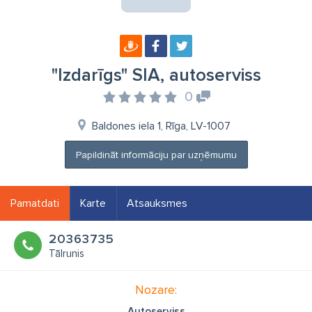
"Izdarīgs" SIA, autoserviss
0
Baldones iela 1, Rīga, LV-1007
Papildināt informāciju par uzņēmumu
Pamatdati
Karte
Atsauksmes
20363735
Tālrunis
Nozare:
Autoserviss