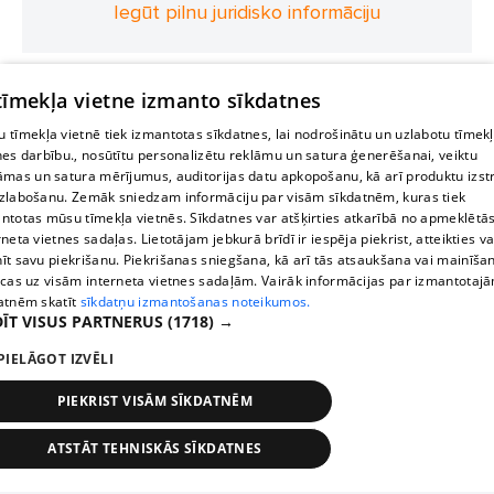
Iegūt pilnu juridisko informāciju
 tīmekļa vietne izmanto sīkdatnes
 tīmekļa vietnē tiek izmantotas sīkdatnes, lai nodrošinātu un uzlabotu tīmek
nes darbību., nosūtītu personalizētu reklāmu un satura ģenerēšanai, veiktu
āmas un satura mērījumus, auditorijas datu apkopošanu, kā arī produktu izst
zlabošanu. Zemāk sniedzam informāciju par visām sīkdatnēm, kuras tiek
ntotas mūsu tīmekļa vietnēs. Sīkdatnes var atšķirties atkarībā no apmeklētā
rneta vietnes sadaļas. Lietotājam jebkurā brīdī ir iespēja piekrist, atteikties va
īt savu piekrišanu. Piekrišanas sniegšana, kā arī tās atsaukšana vai mainīša
ecas uz visām interneta vietnes sadaļām. Vairāk informācijas par izmantotaj
atnēm skatīt
sīkdatņu izmantošanas noteikumos.
ĪT VISUS PARTNERUS
(1718) →
PIELĀGOT IZVĒLI
PIEKRIST VISĀM SĪKDATNĒM
ATSTĀT TEHNISKĀS SĪKDATNES