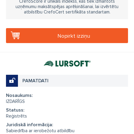
CrefoScore ir unikāls indekss, kas tiek izmantots
uzņēmumu maksātspējas aprēķināšanai, lai izvērtētu
atbilstību CrefoCert sertifikāta standartam.
Nopirkt izziņu
PAMATDATI
Nosaukums:
IZDARĪGS
Statuss:
Reģistrēts
Juridiskā informācija:
Sabiedrība ar ierobežotu atbildību