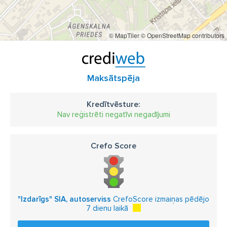
© MapTiler
© OpenStreetMap contributors
Maksātspēja
Kredītvēsture:
Nav reģistrēti negatīvi negadījumi
Crefo Score
"Izdarīgs" SIA, autoserviss
CrefoScore izmaiņas pēdējo
7 dienu laikā