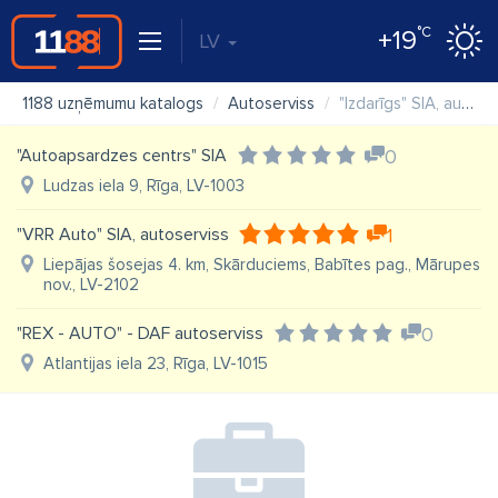
°C
+19
LV
1188 uzņēmumu katalogs
Autoserviss
"Izdarīgs" SIA, autoserviss
"Autoapsardzes centrs" SIA
0
Ludzas iela 9, Rīga, LV-1003
"VRR Auto" SIA, autoserviss
1
Liepājas šosejas 4. km, Skārduciems, Babītes pag., Mārupes
nov., LV-2102
"REX - AUTO" - DAF autoserviss
0
Atlantijas iela 23, Rīga, LV-1015