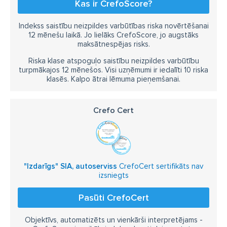
Kas ir CrefoScore?
Indekss saistību neizpildes varbūtības riska novērtēšanai
12 mēnešu laikā. Jo lielāks CrefoScore, jo augstāks
maksātnespējas risks.
Riska klase atspoguļo saistību neizpildes varbūtību
turpmākajos 12 mēnešos. Visi uzņēmumi ir iedalīti 10 riska
klasēs. Kalpo ātrai lēmuma pieņemšanai.
Crefo Cert
"Izdarīgs" SIA, autoserviss
CrefoCert sertifikāts nav
izsniegts
Pasūti CrefoCert
Objektīvs, automatizēts un vienkārši interpretējams -