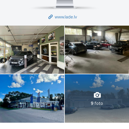
www.lade.lv
9
foto