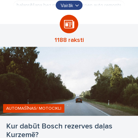
balansēšana bez maksas
Citroen auto remonts
Vairāk
PEUGEOT garantijas apkopes remonts
pēcgarantijas remonti
riepu sezonas uzglabāšana
auto diagnostika eļļas maiņa
auto metināšana
1188 raksti
ritošās daļas remonts
automagnetolu uzstādīšana
signalizāciju uzstādīšana
automašīnas sagatavošana tehniskajai apskatei
virsbūves remonts
auto krāsošana
gāzes iekārtas
auto gāzes iekārtu uzstādīšana
savērsuma regulēšana
sagāzuma regulēšana savirzes regulēšana
AUTOMAŠĪNAS/ MOTOCIKLI
riteņu ģeometrijas regulēšana Opel autoserviss Liepājā
Kur dabūt Bosch rezerves daļas
Kurzemē?