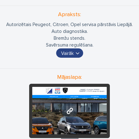
Apraksts:
Autorizētais Peugeot, Citroen, Opel servisa pārstāvis Liepājā.
Auto diagnostika.
Bremžu stends.
Savērsuma regulēšana.
Eļļas maiņa.
Vairāk
Metināšana.
Riepu serviss.
Elektroremonts.
Mājaslapa:
Ritošās daļas remonts.
Lukturu regulēšana.
Auto krāsošana,
Auto mazgāšana un ķīmiskā tīrīšana
www.lade.lv