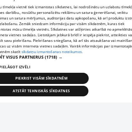
 tīmekļa vietnē tiek izmantotas sīkdatnes, lai nodrošinātu un uzlabotu tīmek
nes darbību., nosūtītu personalizētu reklāmu un satura ģenerēšanai, veiktu
āmas un satura mērījumus, auditorijas datu apkopošanu, kā arī produktu izst
zlabošanu. Zemāk sniedzam informāciju par visām sīkdatnēm, kuras tiek
ntotas mūsu tīmekļa vietnēs. Sīkdatnes var atšķirties atkarībā no apmeklētā
rneta vietnes sadaļas. Lietotājam jebkurā brīdī ir iespēja piekrist, atteikties va
īt savu piekrišanu. Piekrišanas sniegšana, kā arī tās atsaukšana vai mainīša
ecas uz visām interneta vietnes sadaļām. Vairāk informācijas par izmantotaj
atnēm skatīt
sīkdatņu izmantošanas noteikumos.
ĪT VISUS PARTNERUS
(1718) →
PIELĀGOT IZVĒLI
PIEKRIST VISĀM SĪKDATNĒM
ATSTĀT TEHNISKĀS SĪKDATNES
TEHNISKĀS/OBLIGĀTĀS
STATISTIKAS
MĒRĶĒŠANA
FUNKCIONĀLĀS
NEKLASIFICĒTĀS