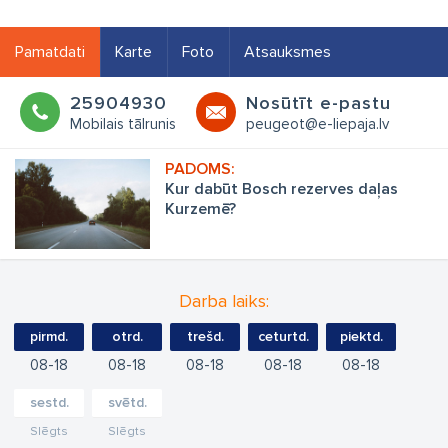
Pamatdati
Karte
Foto
Atsauksmes
25904930
Nosūtīt e-pastu
Mobilais tālrunis
peugeot@e-liepaja.lv
Kur dabūt Bosch rezerves daļas
Kurzemē?
Darba laiks:
pirmd.
otrd.
trešd.
ceturtd.
piektd.
08
18
08
18
08
18
08
18
08
18
sestd.
svētd.
Slēgts
Slēgts