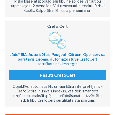
Riska klase atspoguļo saistību neizpildes varbūtību
turpmākajos 12 mēnešos. Visi uzņēmumi ir iedalīti 10 riska
klasēs. Kalpo ātrai lēmuma pieņemšanai.
Crefo Cert
Lāde" SIA, Autorizētais Peugeot, Citroen, Opel servisa
pārstāvis Liepājā, automazgātuve
CrefoCert
sertifikāts nav izsniegts
Pasūti CrefoCert
Objektīvs, automatizēts un vienkārši interpretējams -
CrefoScore ir unikāls indekss, kas tiek izmantots
uzņēmumu maksātspējas aprēķināšanai, lai izvērtētu
atbilstību CrefoCert sertifikāta standartam.