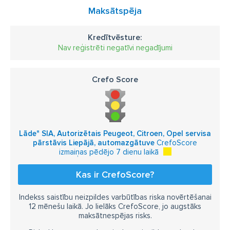
Maksātspēja
Kredītvēsture:
Nav reģistrēti negatīvi negadījumi
Crefo Score
Lāde" SIA, Autorizētais Peugeot, Citroen, Opel servisa
pārstāvis Liepājā, automazgātuve
CrefoScore
izmaiņas pēdējo 7 dienu laikā
Kas ir CrefoScore?
Indekss saistību neizpildes varbūtības riska novērtēšanai
12 mēnešu laikā. Jo lielāks CrefoScore, jo augstāks
maksātnespējas risks.