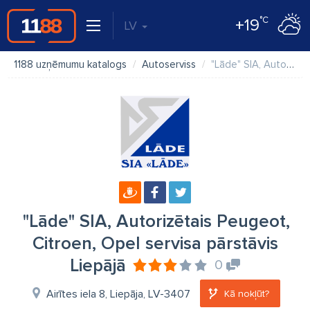
°C
+19
LV
1188 uzņēmumu katalogs
Autoserviss
"Lāde" SIA, Autorizētais Peugeot, Citroen, Opel servisa pārstāvis Liepājā
"Lāde" SIA, Autorizētais Peugeot,
Citroen, Opel servisa pārstāvis
Liepājā
0
Airītes iela 8, Liepāja, LV-3407
Kā nokļūt?