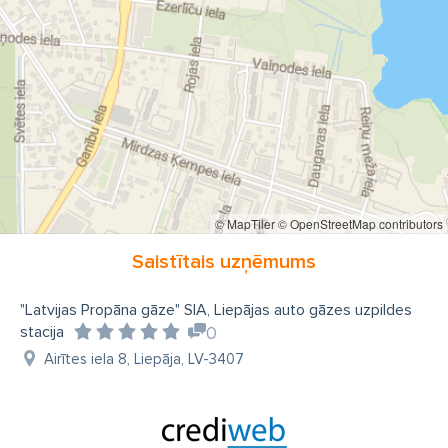
© MapTiler
© OpenStreetMap contributors
Saistītais uzņēmums
"Latvijas Propāna gāze" SIA, Liepājas auto gāzes uzpildes
stacija
0
Airītes iela 8, Liepāja, LV-3407