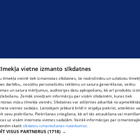
Autoserviss Ogrē
 tīmekļa vietne izmanto sīkdatnes
 tīmekļa vietnē tiek izmantotas sīkdatnes, lai nodrošinātu un uzlabotu tīmek
nes darbību., nosūtītu personalizētu reklāmu un satura ģenerēšanai, veiktu
āmas un satura mērījumus, auditorijas datu apkopošanu, kā arī produktu izst
zlabošanu. Zemāk sniedzam informāciju par visām sīkdatnēm, kuras tiek
ntotas mūsu tīmekļa vietnēs. Sīkdatnes var atšķirties atkarībā no apmeklētā
rneta vietnes sadaļas. Lietotājam jebkurā brīdī ir iespēja piekrist, atteikties va
īt savu piekrišanu. Piekrišanas sniegšana, kā arī tās atsaukšana vai mainīša
ecas uz visām interneta vietnes sadaļām. Vairāk informācijas par izmantotaj
atnēm skatīt
sīkdatņu izmantošanas noteikumos.
ĪT VISUS PARTNERUS
(1718) →