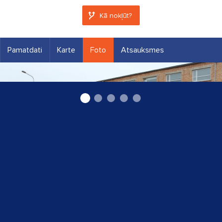
Kā nokļūt?
Pamatdati
Karte
Foto
Atsauksmes