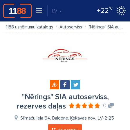
°C
+22
LV
1188 uzņēmumu katalogs
Autoserviss
"Nērings" SIA autoserviss, rezerves daļas
"Nērings" SIA autoserviss,
rezerves daļas
0
Silmaču iela 64, Baldone, Ķekavas nov., LV-2125