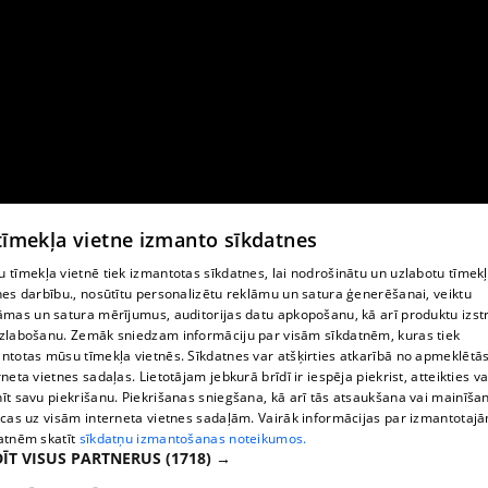
 tīmekļa vietne izmanto sīkdatnes
 tīmekļa vietnē tiek izmantotas sīkdatnes, lai nodrošinātu un uzlabotu tīmek
nes darbību., nosūtītu personalizētu reklāmu un satura ģenerēšanai, veiktu
āmas un satura mērījumus, auditorijas datu apkopošanu, kā arī produktu izst
zlabošanu. Zemāk sniedzam informāciju par visām sīkdatnēm, kuras tiek
ntotas mūsu tīmekļa vietnēs. Sīkdatnes var atšķirties atkarībā no apmeklētā
rneta vietnes sadaļas. Lietotājam jebkurā brīdī ir iespēja piekrist, atteikties va
īt savu piekrišanu. Piekrišanas sniegšana, kā arī tās atsaukšana vai mainīša
ecas uz visām interneta vietnes sadaļām. Vairāk informācijas par izmantotaj
atnēm skatīt
sīkdatņu izmantošanas noteikumos.
ĪT VISUS PARTNERUS
(1718) →