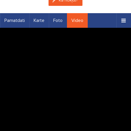
Kā nokļūt?
Pamatdati
Karte
Foto
Video