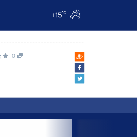
°C
+15
0