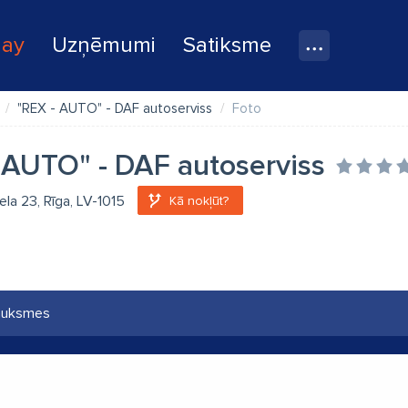
lay
Uzņēmumi
Satiksme
"REX - AUTO" - DAF autoserviss
Foto
 AUTO" - DAF autoserviss
iela 23, Rīga, LV-1015
Kā nokļūt?
auksmes