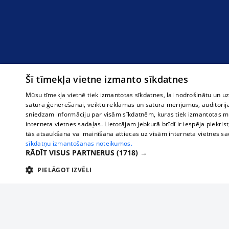
Šī tīmekļa vietne izmanto sīkdatnes
Mūsu tīmekļa vietnē tiek izmantotas sīkdatnes, lai nodrošinātu un u
satura ģenerēšanai, veiktu reklāmas un satura mērījumus, auditorij
sniedzam informāciju par visām sīkdatnēm, kuras tiek izmantotas mū
interneta vietnes sadaļas. Lietotājam jebkurā brīdī ir iespēja piekrist
tās atsaukšana vai mainīšana attiecas uz visām interneta vietnes s
sīkdatņu izmantošanas noteikumos.
RĀDĪT VISUS PARTNERUS
(1718) →
PIELĀGOT IZVĒLI
TEHNISKĀS/OBLIGĀTĀS
STATISTIKAS
M