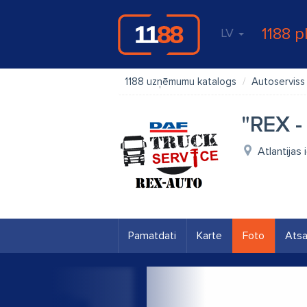
1188 p
LV
1188 uzņēmumu katalogs
Autoserviss
"REX -
Atlantijas 
Pamatdati
Karte
Foto
Ats