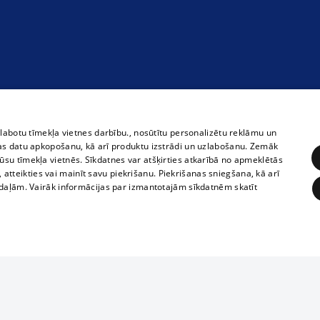
zlabotu tīmekļa vietnes darbību., nosūtītu personalizētu reklāmu un
as datu apkopošanu, kā arī produktu izstrādi un uzlabošanu. Zemāk
su tīmekļa vietnēs. Sīkdatnes var atšķirties atkarībā no apmeklētās
, atteikties vai mainīt savu piekrišanu. Piekrišanas sniegšana, kā arī
adaļām. Vairāk informācijas par izmantotajām sīkdatnēm skatīt
ĒRĶĒŠANA
FUNKCIONĀLĀS
NEKLASIFICĒTĀS
1188 datu bāze