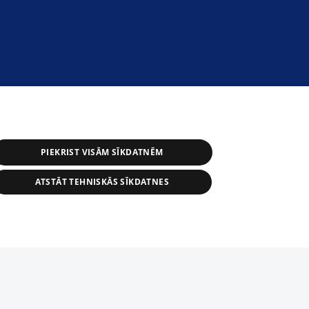
PIEKRIST VISĀM SĪKDATNĒM
ATSTĀT TEHNISKĀS SĪKDATNES
s, tās daļas vai datu bāzē iekļautās