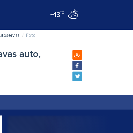
°C
+18
utoserviss
Foto
avas auto,