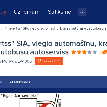
lay
Uzņēmumi
Satiksme
"Travertss" SIA, vieglo automašīnu, kravas auto, mikroautobusu a
rtss" SIA, vieglo automašīnu, kr
utobusu autoserviss
1
a 1/16, Rīga, LV-1006
Kā nokļūt?
eo
Atsauksmes