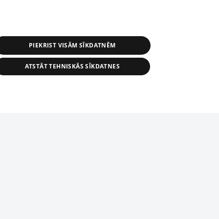
PIEKRIST VISĀM SĪKDATNĒM
ATSTĀT TEHNISKĀS SĪKDATNES
s, tās daļas vai datu bāzē iekļautās
ai informācijas daļas pavairošana vai
ādā formā stingri aizliegta. Tāpat arī ir
tīmekļa vietne nevarēs pilnvērtīgi darboties un sniegt
pielāde automātiskā režīmā. Jebkura
publicētā materiāla pārpublicēšana ir
zliegta bez 1188 web lapas redakcijas