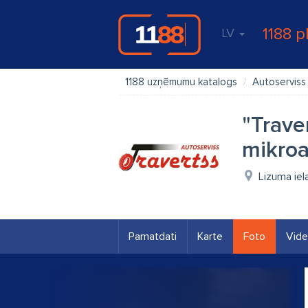
1188 p
LV
1188 uzņēmumu katalogs
Autoserviss
"Trave
mikroa
Lizuma iel
Pamatdati
Karte
Foto
Vid