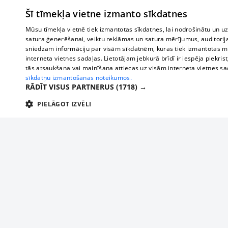
Šī tīmekļa vietne izmanto sīkdatnes
Mūsu tīmekļa vietnē tiek izmantotas sīkdatnes, lai nodrošinātu un u
satura ģenerēšanai, veiktu reklāmas un satura mērījumus, auditorij
sniedzam informāciju par visām sīkdatnēm, kuras tiek izmantotas mū
interneta vietnes sadaļas. Lietotājam jebkurā brīdī ir iespēja piekrist
tās atsaukšana vai mainīšana attiecas uz visām interneta vietnes s
sīkdatņu izmantošanas noteikumos.
RĀDĪT VISUS PARTNERUS
(1718) →
PIELĀGOT IZVĒLI
TEHNISKĀS/OBLIGĀTĀS
STATISTIKAS
M
Tehniskās/
Tehniskās/obligātās sīkdatnes nepieciešamas, lai lietotājs varētu brīvi apm
lietotājam nepieciešamo informāciju.
Par mums
Uzņēmu
Nodrošinātājs
/
Darbības
Reklāma
Autobusi
Nosaukums
Apra
Domēns
ilgums
starptau
Biznesa klientiem