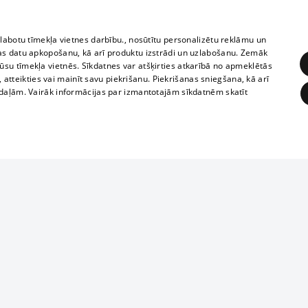
zlabotu tīmekļa vietnes darbību., nosūtītu personalizētu reklāmu un
as datu apkopošanu, kā arī produktu izstrādi un uzlabošanu. Zemāk
su tīmekļa vietnēs. Sīkdatnes var atšķirties atkarībā no apmeklētās
, atteikties vai mainīt savu piekrišanu. Piekrišanas sniegšana, kā arī
adaļām. Vairāk informācijas par izmantotajām sīkdatnēm skatīt
ĒRĶĒŠANA
FUNKCIONĀLĀS
NEKLASIFICĒTĀS
1188 datu bāze
obligātās
Statistikas
Mērķēšana
Funkcionālās
Neklasificētās
informācijas, v
izplatīšana jebk
eklēt un pārlūkot tīmekļa vietni un izmantot tās piedāvātās iespējas. Bez šīm sīkdatnēm 
aizliegta leju
mi
Kinoteātros
1188 web lapā 
, vilcieni,
TV programma
kategoriski ai
ksts
tiskie reisi
atļaujas.
Līguma noteikumi