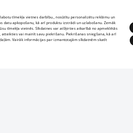
zlabotu tīmekļa vietnes darbību., nosūtītu personalizētu reklāmu un
as datu apkopošanu, kā arī produktu izstrādi un uzlabošanu. Zemāk
su tīmekļa vietnēs. Sīkdatnes var atšķirties atkarībā no apmeklētās
, atteikties vai mainīt savu piekrišanu. Piekrišanas sniegšana, kā arī
adaļām. Vairāk informācijas par izmantotajām sīkdatnēm skatīt
ĒRĶĒŠANA
FUNKCIONĀLĀS
NEKLASIFICĒTĀS
1188 datu bāze
obligātās
Statistikas
Mērķēšana
Funkcionālās
Neklasificētās
informācijas, v
izplatīšana jebk
eklēt un pārlūkot tīmekļa vietni un izmantot tās piedāvātās iespējas. Bez šīm sīkdatnēm 
aizliegta leju
mi
Kinoteātros
1188 web lapā 
, vilcieni,
TV programma
kategoriski ai
ksts
tiskie reisi
atļaujas.
Līguma noteikumi