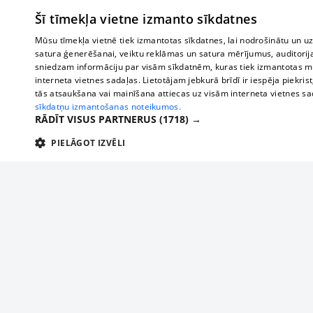
Šī tīmekļa vietne izmanto sīkdatnes
Mūsu tīmekļa vietnē tiek izmantotas sīkdatnes, lai nodrošinātu un u
satura ģenerēšanai, veiktu reklāmas un satura mērījumus, auditorij
sniedzam informāciju par visām sīkdatnēm, kuras tiek izmantotas mū
interneta vietnes sadaļas. Lietotājam jebkurā brīdī ir iespēja piekrist
tās atsaukšana vai mainīšana attiecas uz visām interneta vietnes s
sīkdatņu izmantošanas noteikumos.
RĀDĪT VISUS PARTNERUS
(1718) →
PIELĀGOT IZVĒLI
TEHNISKĀS/OBLIGĀTĀS
STATISTIKAS
M
Tehniskās/
Tehniskās/obligātās sīkdatnes nepieciešamas, lai lietotājs varētu brīvi apm
lietotājam nepieciešamo informāciju.
Par mums
Uzņēmu
Nodrošinātājs
/
Darbības
Reklāma
Autobusi
Nosaukums
Apra
Domēns
ilgums
starptau
Biznesa klientiem