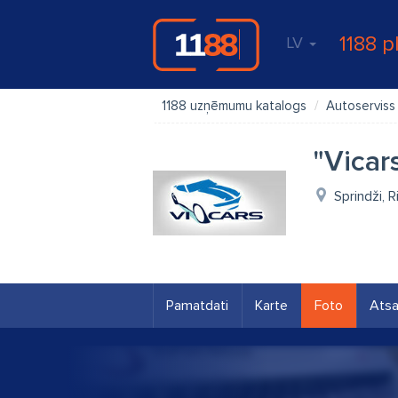
1188 p
LV
1188 uzņēmumu katalogs
Autoserviss
"Vicar
Sprindži, R
Pamatdati
Karte
Foto
Ats