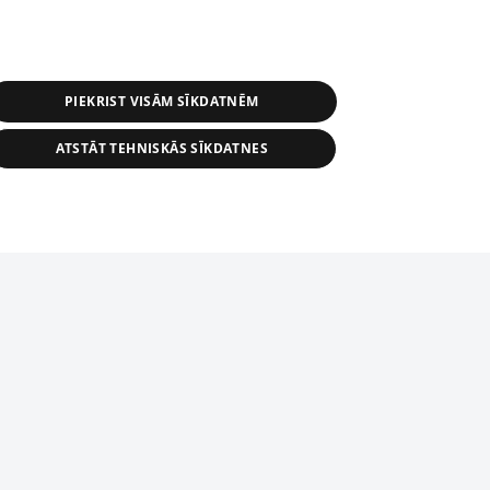
PIEKRIST VISĀM SĪKDATNĒM
ATSTĀT TEHNISKĀS SĪKDATNES
s, tās daļas vai datu bāzē iekļautās
ai informācijas daļas pavairošana vai
ādā formā stingri aizliegta. Tāpat arī ir
tīmekļa vietne nevarēs pilnvērtīgi darboties un sniegt
pielāde automātiskā režīmā. Jebkura
publicētā materiāla pārpublicēšana ir
zliegta bez 1188 web lapas redakcijas