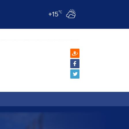
°C
+15