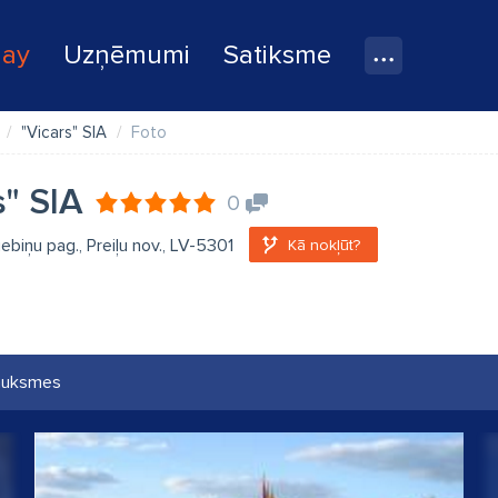
lay
Uzņēmumi
Satiksme
"Vicars" SIA
Foto
s" SIA
0
iebiņu pag., Preiļu nov., LV-5301
Kā nokļūt?
auksmes