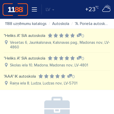
°C
+23
LV
1188 uzņēmumu katalogs
Autoskola
"A. Porieša autoskola" IK
"Heliks A" SIA autoskola
0
Vesetas 6, Jaunkalsnava, Kalsnavas pag., Madonas nov., LV-
4860
"Heliks A" SIA autoskola
0
Skolas iela 10, Madona, Madonas nov., LV-4801
"AAA" IK autoskola
0
Raiņa iela 8, Ludza, Ludzas nov., LV-5701