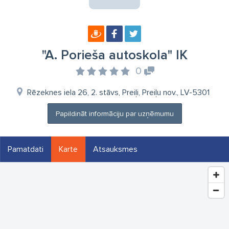
"A. Porieša autoskola" IK
0
Rēzeknes iela 26, 2. stāvs, Preiļi, Preiļu nov., LV-5301
Papildināt informāciju par uzņēmumu
Pamatdati
Karte
Atsauksmes