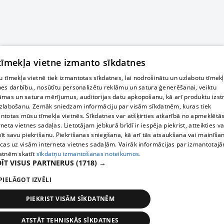
 tīmekļa vietne izmanto sīkdatnes
 tīmekļa vietnē tiek izmantotas sīkdatnes, lai nodrošinātu un uzlabotu tīmek
nes darbību., nosūtītu personalizētu reklāmu un satura ģenerēšanai, veiktu
āmas un satura mērījumus, auditorijas datu apkopošanu, kā arī produktu izst
zlabošanu. Zemāk sniedzam informāciju par visām sīkdatnēm, kuras tiek
ntotas mūsu tīmekļa vietnēs. Sīkdatnes var atšķirties atkarībā no apmeklētā
rneta vietnes sadaļas. Lietotājam jebkurā brīdī ir iespēja piekrist, atteikties va
īt savu piekrišanu. Piekrišanas sniegšana, kā arī tās atsaukšana vai mainīša
ecas uz visām interneta vietnes sadaļām. Vairāk informācijas par izmantotaj
atnēm skatīt
sīkdatņu izmantošanas noteikumos.
ĪT VISUS PARTNERUS
(1718) →
PIELĀGOT IZVĒLI
PIEKRIST VISĀM SĪKDATNĒM
ATSTĀT TEHNISKĀS SĪKDATNES