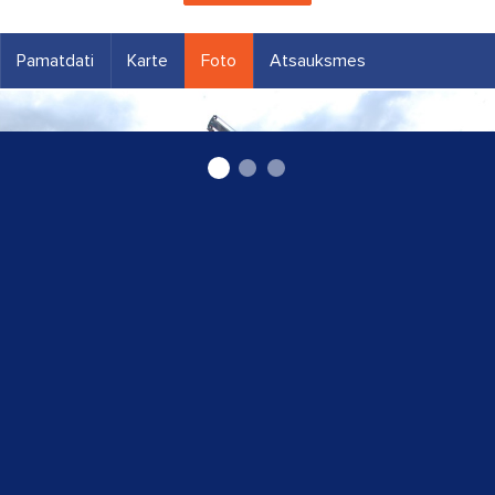
Pamatdati
Karte
Foto
Atsauksmes
Šoferu kursi