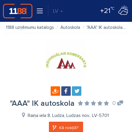
°C
+21
LV
1188 uzņēmumu katalogs
Autoskola
"AAA" IK autoskola
F
"AAA" IK autoskola
0
Raiņa iela 8, Ludza, Ludzas nov., LV-5701
Kā nokļūt?