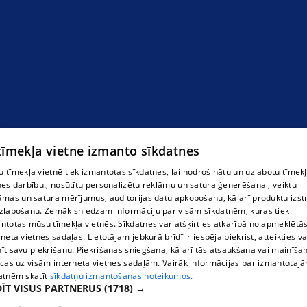
 tīmekļa vietne izmanto sīkdatnes
 tīmekļa vietnē tiek izmantotas sīkdatnes, lai nodrošinātu un uzlabotu tīmek
nes darbību., nosūtītu personalizētu reklāmu un satura ģenerēšanai, veiktu
āmas un satura mērījumus, auditorijas datu apkopošanu, kā arī produktu izst
zlabošanu. Zemāk sniedzam informāciju par visām sīkdatnēm, kuras tiek
ntotas mūsu tīmekļa vietnēs. Sīkdatnes var atšķirties atkarībā no apmeklētā
rneta vietnes sadaļas. Lietotājam jebkurā brīdī ir iespēja piekrist, atteikties va
īt savu piekrišanu. Piekrišanas sniegšana, kā arī tās atsaukšana vai mainīša
ecas uz visām interneta vietnes sadaļām. Vairāk informācijas par izmantotaj
atnēm skatīt
sīkdatņu izmantošanas noteikumos.
ĪT VISUS PARTNERUS
(1718) →