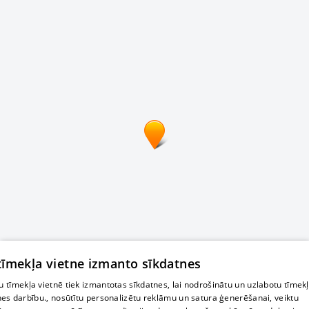
 tīmekļa vietne izmanto sīkdatnes
 tīmekļa vietnē tiek izmantotas sīkdatnes, lai nodrošinātu un uzlabotu tīmek
nes darbību., nosūtītu personalizētu reklāmu un satura ģenerēšanai, veiktu