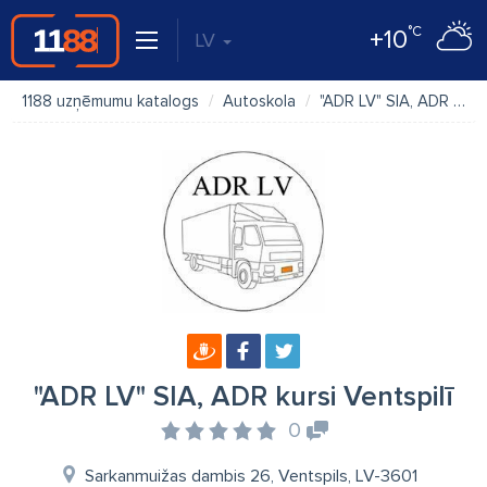
°C
+10
LV
1188 uzņēmumu katalogs
Autoskola
"ADR LV" SIA, ADR kursi Ventspilī
"ADR LV" SIA, ADR kursi Ventspilī
0
Sarkanmuižas dambis 26, Ventspils, LV-3601