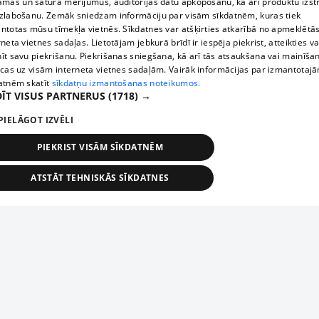
āmas un satura mērījumus, auditorijas datu apkopošanu, kā arī produktu izst
zlabošanu. Zemāk sniedzam informāciju par visām sīkdatnēm, kuras tiek
ntotas mūsu tīmekļa vietnēs. Sīkdatnes var atšķirties atkarībā no apmeklētā
rneta vietnes sadaļas. Lietotājam jebkurā brīdī ir iespēja piekrist, atteikties va
īt savu piekrišanu. Piekrišanas sniegšana, kā arī tās atsaukšana vai mainīša
ecas uz visām interneta vietnes sadaļām. Vairāk informācijas par izmantotaj
atnēm skatīt
sīkdatņu izmantošanas noteikumos.
ĪT VISUS PARTNERUS
(1718) →
PIELĀGOT IZVĒLI
PIEKRIST VISĀM SĪKDATNĒM
ATSTĀT TEHNISKĀS SĪKDATNES
TEHNISKĀS/OBLIGĀTĀS
STATISTIKAS
MĒRĶĒŠANA
FUNKCIONĀLĀS
NEKLASIFICĒTĀS
ehniskās/obligātās
Statistikas
Mērķēšana
Funkcionālās
Neklasificēt