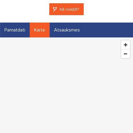
Kā nokļūt?
Pamatdati
Karte
Atsauksmes