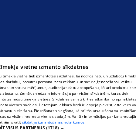
ventilācijas sistēmu izbūve
 tīmekļa vietne izmanto sīkdatnes
 tīmekļa vietnē tiek izmantotas sīkdatnes, lai nodrošinātu un uzlabotu tīmek
nes darbību., nosūtītu personalizētu reklāmu un satura ģenerēšanai, veiktu
āmas un satura mērījumus, auditorijas datu apkopošanu, kā arī produktu izst
zlabošanu. Zemāk sniedzam informāciju par visām sīkdatnēm, kuras tiek
ntotas mūsu tīmekļa vietnēs. Sīkdatnes var atšķirties atkarībā no apmeklētā
rneta vietnes sadaļas. Lietotājam jebkurā brīdī ir iespēja piekrist, atteikties va
īt savu piekrišanu. Piekrišanas sniegšana, kā arī tās atsaukšana vai mainīša
ecas uz visām interneta vietnes sadaļām. Vairāk informācijas par izmantotaj
atnēm skatīt
sīkdatņu izmantošanas noteikumos.
ĪT VISUS PARTNERUS
(1718) →