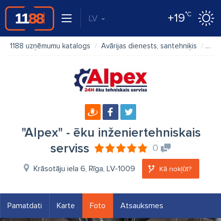
°C
+19
LV
1188 uzņēmumu katalogs
Avārijas dienests, santehniķis
"Alp
"Alpex" - ēku inženiertehniskais
serviss
0
Krāsotāju iela 6, Rīga, LV-1009
Kā nokļūt?
Pamatdati
Karte
Foto
Atsauksmes