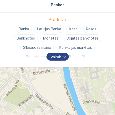
Bankas
Produkti:
Banka
Latvijas Banka
Kase
Kases
Banknotes
Monētas
Bojātas banknotes
Sīknaudas maiņa
Kolekcijas monētas
Sudraba monētas
Zelta monētas
Vairāk
Piemiņas monētas
Jubilejas monētas
Lati
Latu maiņa
Kredītu reģistrs
Kredītreģistrs
Parādnieku reģistrs
Izziņa par parādiem
Pārskats par saistībām
bojātu banknošu apmaiņa
bojātas naudas maiņa