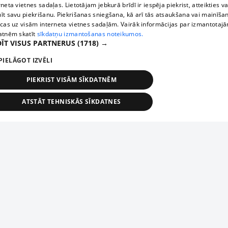
rneta vietnes sadaļas. Lietotājam jebkurā brīdī ir iespēja piekrist, atteikties va
īt savu piekrišanu. Piekrišanas sniegšana, kā arī tās atsaukšana vai mainīša
ecas uz visām interneta vietnes sadaļām. Vairāk informācijas par izmantotaj
atnēm skatīt
sīkdatņu izmantošanas noteikumos.
ĪT VISUS PARTNERUS
(1718) →
PIELĀGOT IZVĒLI
PIEKRIST VISĀM SĪKDATNĒM
ATSTĀT TEHNISKĀS SĪKDATNES
TEHNISKĀS/OBLIGĀTĀS
STATISTIKAS
MĒRĶĒŠANA
FUNKCIONĀLĀS
NEKLASIFICĒTĀS
ehniskās/obligātās
Statistikas
Mērķēšana
Funkcionālās
Neklasificēt
niskās/obligātās sīkdatnes nepieciešamas, lai lietotājs varētu brīvi apmeklēt un pārlūk
Piesaki savu uzņēmumu
ekļa vietni un izmantot tās piedāvātās iespējas. Bez šīm sīkdatnēm tīmekļa vietne neva
nvērtīgi darboties un sniegt lietotājam nepieciešamo informāciju.