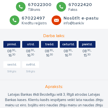
67022300
67022420
Tālrunis
Fakss
67022497
Nosūtīt e-pastu
Kredītu reģistrs
info@bank.lv
Darba laiks:
pirmd.
otrd.
trešd.
ceturtd.
piektd.
30
30
30
30
30
08
08
08
08
08
30
30
30
30
30
16
16
16
16
15
sestd.
svētd.
Slēgts
Slēgts
Apraksts:
Latvijas Bankas ēkā Bezdelīgu ielā 3, Rīgā atrodas Latvijas
Bankas kases. Klientu kasēs iespējams veikt lata naudas zīmju
maiņu uz eiro, bojātu eiro naudas zīmju maiņu un naudas zīmju