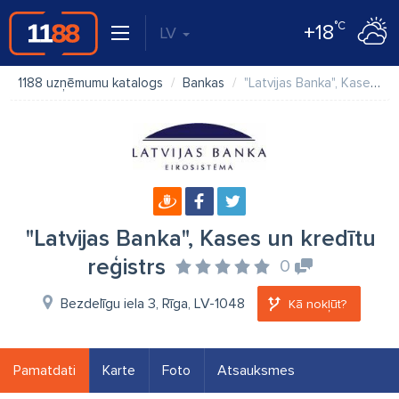
°C
+18
LV
1188 uzņēmumu katalogs
Bankas
"Latvijas Banka", Kases un kredītu reģistrs
"Latvijas Banka", Kases un kredītu
reģistrs
0
Bezdelīgu iela 3, Rīga, LV-1048
Kā nokļūt?
Pamatdati
Karte
Foto
Atsauksmes