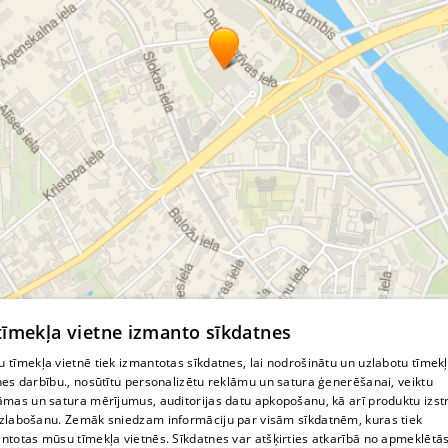
© MapTiler
© OpenStreetMap contributors
 tīmekļa vietne izmanto sīkdatnes
 tīmekļa vietnē tiek izmantotas sīkdatnes, lai nodrošinātu un uzlabotu tīmek
nes darbību., nosūtītu personalizētu reklāmu un satura ģenerēšanai, veiktu
āmas un satura mērījumus, auditorijas datu apkopošanu, kā arī produktu izst
zlabošanu. Zemāk sniedzam informāciju par visām sīkdatnēm, kuras tiek
ntotas mūsu tīmekļa vietnēs. Sīkdatnes var atšķirties atkarībā no apmeklētā