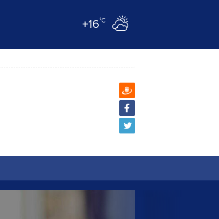
°C
+16