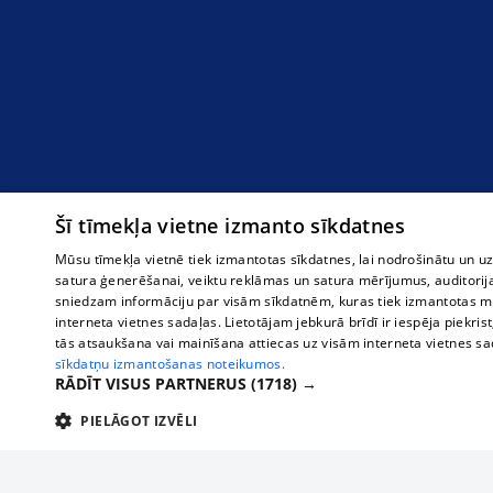
Šī tīmekļa vietne izmanto sīkdatnes
Mūsu tīmekļa vietnē tiek izmantotas sīkdatnes, lai nodrošinātu un u
satura ģenerēšanai, veiktu reklāmas un satura mērījumus, auditorij
sniedzam informāciju par visām sīkdatnēm, kuras tiek izmantotas mū
interneta vietnes sadaļas. Lietotājam jebkurā brīdī ir iespēja piekrist
tās atsaukšana vai mainīšana attiecas uz visām interneta vietnes s
sīkdatņu izmantošanas noteikumos.
RĀDĪT VISUS PARTNERUS
(1718) →
PIELĀGOT IZVĒLI
TEHNISKĀS/OBLIGĀTĀS
STATISTIKAS
M