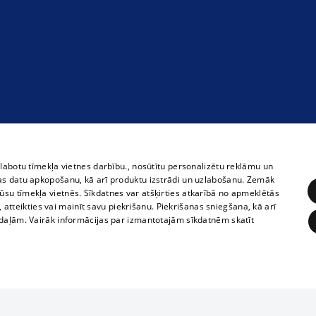
zlabotu tīmekļa vietnes darbību., nosūtītu personalizētu reklāmu un
as datu apkopošanu, kā arī produktu izstrādi un uzlabošanu. Zemāk
su tīmekļa vietnēs. Sīkdatnes var atšķirties atkarībā no apmeklētās
, atteikties vai mainīt savu piekrišanu. Piekrišanas sniegšana, kā arī
adaļām. Vairāk informācijas par izmantotajām sīkdatnēm skatīt
ĒRĶĒŠANA
FUNKCIONĀLĀS
NEKLASIFICĒTĀS