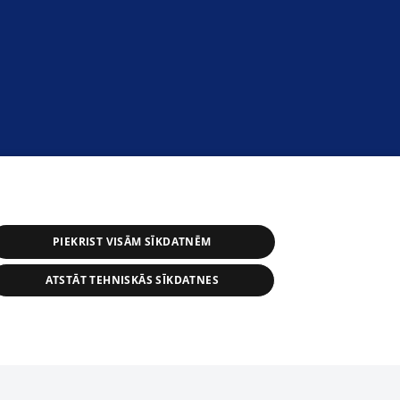
PIEKRIST VISĀM SĪKDATNĒM
ATSTĀT TEHNISKĀS SĪKDATNES