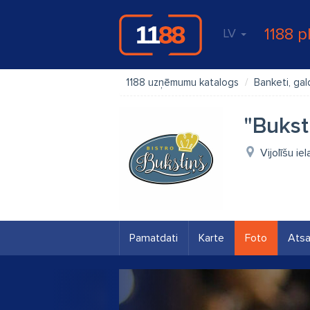
1188 p
LV
1188 uzņēmumu katalogs
Banketi, gal
"Bukst
Vijolīšu ie
Pamatdati
Karte
Foto
Ats