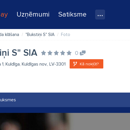
lay
Uzņēmumi
Satiksme
da klāšana
"Bukstiņi S" SIA
Foto
iņi S" SIA
0
la 1, Kuldīga, Kuldīgas nov., LV-3301
Kā nokļūt?
auksmes