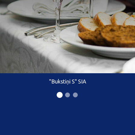
"Bukstiņi S" SIA