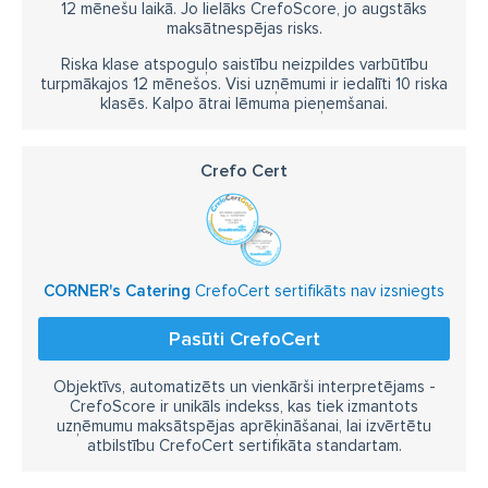
12 mēnešu laikā. Jo lielāks CrefoScore, jo augstāks
maksātnespējas risks.
Riska klase atspoguļo saistību neizpildes varbūtību
turpmākajos 12 mēnešos. Visi uzņēmumi ir iedalīti 10 riska
klasēs. Kalpo ātrai lēmuma pieņemšanai.
Crefo Cert
CORNER's Catering
CrefoCert sertifikāts nav izsniegts
Pasūti CrefoCert
Objektīvs, automatizēts un vienkārši interpretējams -
CrefoScore ir unikāls indekss, kas tiek izmantots
uzņēmumu maksātspējas aprēķināšanai, lai izvērtētu
atbilstību CrefoCert sertifikāta standartam.