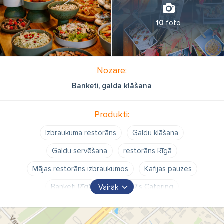
10
foto
Nozare:
Banketi, galda klāšana
Produkti:
Izbraukuma restorāns
Galdu klāšana
Galdu servēšana
restorāns Rīgā
Mājas restorāns izbraukumos
Kafijas pauzes
Banketi Rīgā
CORNER's Catering
Vairāk
Ēdināšanas pakalpojumi
Bankets
Kāzu bankets
Kāzu ēdinātāji
Izbraukuma bankets
Brančs