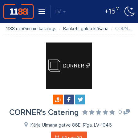
°C
+15
LV
1188 uzņēmumu katalogs
Banketi, galda klāšana
CORNER's Catering
CORNER's Catering
0
Kārļa Ulmaņa gatve 86E, Rīga, LV-1046
Kā nokļūt?