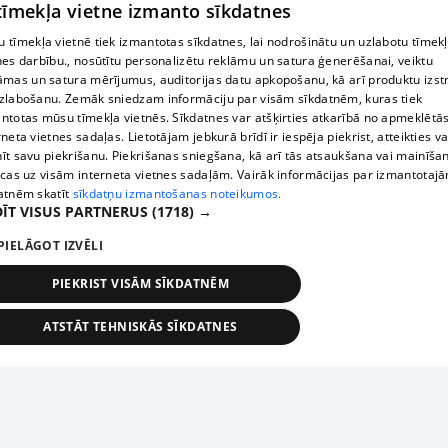
 tīmekļa vietne izmanto sīkdatnes
 tīmekļa vietnē tiek izmantotas sīkdatnes, lai nodrošinātu un uzlabotu tīmek
nes darbību., nosūtītu personalizētu reklāmu un satura ģenerēšanai, veiktu
āmas un satura mērījumus, auditorijas datu apkopošanu, kā arī produktu izst
zlabošanu. Zemāk sniedzam informāciju par visām sīkdatnēm, kuras tiek
ntotas mūsu tīmekļa vietnēs. Sīkdatnes var atšķirties atkarībā no apmeklētā
rneta vietnes sadaļas. Lietotājam jebkurā brīdī ir iespēja piekrist, atteikties va
īt savu piekrišanu. Piekrišanas sniegšana, kā arī tās atsaukšana vai mainīša
ecas uz visām interneta vietnes sadaļām. Vairāk informācijas par izmantotaj
atnēm skatīt
sīkdatņu izmantošanas noteikumos.
ĪT VISUS PARTNERUS
(1718) →
PIELĀGOT IZVĒLI
PIEKRIST VISĀM SĪKDATNĒM
ATSTĀT TEHNISKĀS SĪKDATNES
TEHNISKĀS/OBLIGĀTĀS
STATISTIKAS
MĒRĶĒŠANA
FUNKCIONĀLĀS
NEKLASIFICĒTĀS