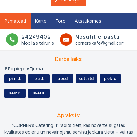
Pamatdati
Karte
Foto
Atsauksmes
24249402
Nosūtīt e-pastu
Mobilais tālrunis
corners.kafe@gmail.com
Darba laiks:
Pēc pieprasījuma
pirmd.
otrd.
trešd.
ceturtd.
piektd.
sestd.
svētd.
Apraksts:
"CORNER’s Catering" ir radīts tiem, kas novērtē augstas
kvalitātes ēdienu un nevainojamu servisu jebkurā vietā – vai tas