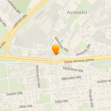
Konditoreja
Ielu tirdzniecība
Mājas labumi
Vakariņas
Pusdienas
Restorāns Latvijā
Restorāns CORNER’s
Izbraukuma banketi
Mājas kafejnīcu dienas
Rīga
Latvija
Svētku galds
Svētki
Banketi
Bēres