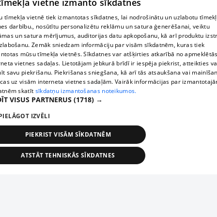
 tīmekļa vietne izmanto sīkdatnes
 tīmekļa vietnē tiek izmantotas sīkdatnes, lai nodrošinātu un uzlabotu tīmek
nes darbību., nosūtītu personalizētu reklāmu un satura ģenerēšanai, veiktu
āmas un satura mērījumus, auditorijas datu apkopošanu, kā arī produktu izst
zlabošanu. Zemāk sniedzam informāciju par visām sīkdatnēm, kuras tiek
ntotas mūsu tīmekļa vietnēs. Sīkdatnes var atšķirties atkarībā no apmeklētā
rneta vietnes sadaļas. Lietotājam jebkurā brīdī ir iespēja piekrist, atteikties va
īt savu piekrišanu. Piekrišanas sniegšana, kā arī tās atsaukšana vai mainīša
ecas uz visām interneta vietnes sadaļām. Vairāk informācijas par izmantotaj
atnēm skatīt
sīkdatņu izmantošanas noteikumos.
ĪT VISUS PARTNERUS
(1718) →
PIELĀGOT IZVĒLI
PIEKRIST VISĀM SĪKDATNĒM
ATSTĀT TEHNISKĀS SĪKDATNES
TEHNISKĀS/OBLIGĀTĀS
STATISTIKAS
MĒRĶĒŠANA
FUNKCIONĀLĀS
NEKLASIFICĒTĀS