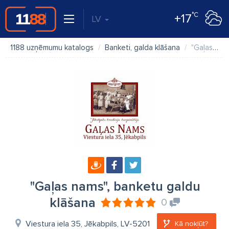
°C
+17
LV
1188 uzņēmumu katalogs
Banketi, galda klāšana
"Gaļas nams", banketu galdu klāšana
"Gaļas nams", banketu galdu
klāšana
0
Viestura iela 35, Jēkabpils, LV-5201
Kā nokļūt?