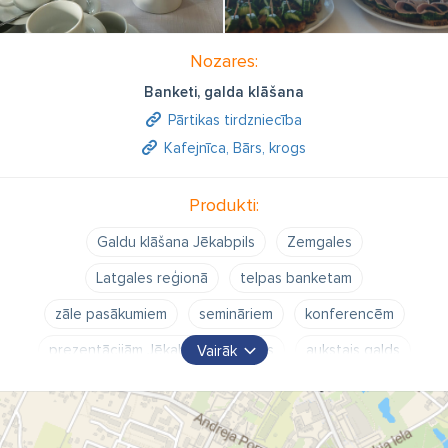
Nozares:
Banketi, galda klāšana
Pārtikas tirdzniecība
Kafejnīca, Bārs, krogs
Produkti:
Galdu klāšana Jēkabpils
Zemgales
Latgales reģionā
telpas banketam
zāle pasākumiem
semināriem
konferencēm
prezentācijām Jēkabpilī
siltais
aukstais galds
Vairāk
uzkodas
bērnu ballītes
ēdināšana pasākumos
svinību rīkošana
organizēšana
bēru mielasti