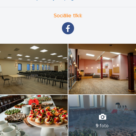
un elastīgu cenu politiku.
Sociālie tīkli:
9
foto