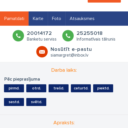
Pamatdati
Karte
Foto
Atsauksmes
20014172
25255018
Banketu serviss
Informatīvais tālrunis
Nosūtīt e-pastu
siamargret@inbox.lv
Darba laiks:
Pēc pieprasījuma
pirmd.
otrd.
trešd.
ceturtd.
piektd.
sestd.
svētd.
Apraksts: