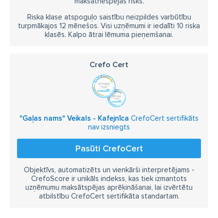
maksātnespējas risks.
Riska klase atspoguļo saistību neizpildes varbūtību
turpmākajos 12 mēnešos. Visi uzņēmumi ir iedalīti 10 riska
klasēs. Kalpo ātrai lēmuma pieņemšanai.
Crefo Cert
"Gaļas nams" Veikals - Kafejnīca
CrefoCert sertifikāts
nav izsniegts
Pasūti CrefoCert
Objektīvs, automatizēts un vienkārši interpretējams -
CrefoScore ir unikāls indekss, kas tiek izmantots
uzņēmumu maksātspējas aprēķināšanai, lai izvērtētu
atbilstību CrefoCert sertifikāta standartam.