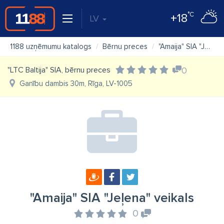
°C
+18
LV
1188 uzņēmumu katalogs
Bērnu preces
"Amaija" SIA "Jeļena" veikals
"LTC Baltija" SIA, bērnu preces
0
Ganību dambis 30m, Rīga, LV-1005
"Amaija" SIA "Jeļena" veikals
0