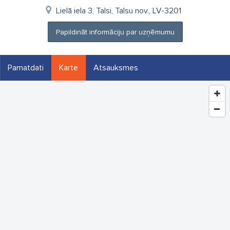
Lielā iela 3, Talsi, Talsu nov., LV-3201
Papildināt informāciju par uzņēmumu
Pamatdati
Karte
Atsauksmes