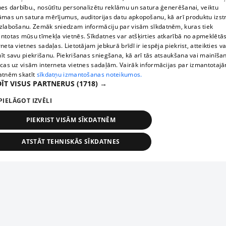
nes darbību., nosūtītu personalizētu reklāmu un satura ģenerēšanai, veiktu
āmas un satura mērījumus, auditorijas datu apkopošanu, kā arī produktu izst
zlabošanu. Zemāk sniedzam informāciju par visām sīkdatnēm, kuras tiek
ntotas mūsu tīmekļa vietnēs. Sīkdatnes var atšķirties atkarībā no apmeklētā
rneta vietnes sadaļas. Lietotājam jebkurā brīdī ir iespēja piekrist, atteikties va
īt savu piekrišanu. Piekrišanas sniegšana, kā arī tās atsaukšana vai mainīša
ecas uz visām interneta vietnes sadaļām. Vairāk informācijas par izmantotaj
atnēm skatīt
sīkdatņu izmantošanas noteikumos.
ĪT VISUS PARTNERUS
(1718) →
PIELĀGOT IZVĒLI
PIEKRIST VISĀM SĪKDATNĒM
ATSTĀT TEHNISKĀS SĪKDATNES
TEHNISKĀS/OBLIGĀTĀS
STATISTIKAS
MĒRĶĒŠANA
FUNKCIONĀLĀS
NEKLASIFICĒTĀS