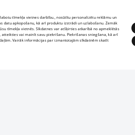
zlabotu tīmekļa vietnes darbību., nosūtītu personalizētu reklāmu un
as datu apkopošanu, kā arī produktu izstrādi un uzlabošanu. Zemāk
su tīmekļa vietnēs. Sīkdatnes var atšķirties atkarībā no apmeklētās
, atteikties vai mainīt savu piekrišanu. Piekrišanas sniegšana, kā arī
adaļām. Vairāk informācijas par izmantotajām sīkdatnēm skatīt
ĒRĶĒŠANA
FUNKCIONĀLĀS
NEKLASIFICĒTĀS
1188 datu bāze
obligātās
Statistikas
Mērķēšana
Funkcionālās
Neklasificētās
informācijas, v
izplatīšana jebk
eklēt un pārlūkot tīmekļa vietni un izmantot tās piedāvātās iespējas. Bez šīm sīkdatnēm 
aizliegta leju
mi
Kinoteātros
1188 web lapā 
, vilcieni,
TV programma
kategoriski ai
ksts
tiskie reisi
atļaujas.
Līguma noteikumi