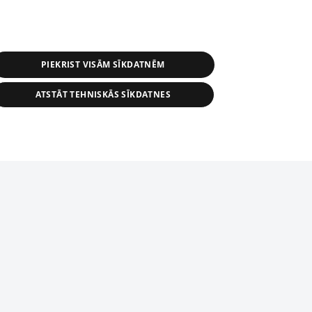
PIEKRIST VISĀM SĪKDATNĒM
ATSTĀT TEHNISKĀS SĪKDATNES
s, tās daļas vai datu bāzē iekļautās
ai informācijas daļas pavairošana vai
ādā formā stingri aizliegta. Tāpat arī ir
tīmekļa vietne nevarēs pilnvērtīgi darboties un sniegt
pielāde automātiskā režīmā. Jebkura
publicētā materiāla pārpublicēšana ir
zliegta bez 1188 web lapas redakcijas