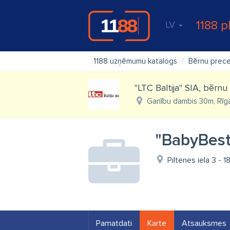
1188 p
LV
1188 uzņēmumu katalogs
Bērnu prec
"LTC Baltija" SIA, bērnu
Ganību dambis 30m, Rīg
"BabyBest
Piltenes iela 3 - 
Pamatdati
Karte
Atsauksmes