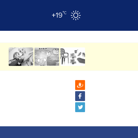
°C
+19