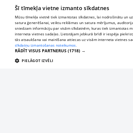
Šī tīmekļa vietne izmanto sīkdatnes
Mūsu tīmekļa vietnē tiek izmantotas sīkdatnes, lai nodrošinātu un u
satura ģenerēšanai, veiktu reklāmas un satura mērījumus, auditorij
sniedzam informāciju par visām sīkdatnēm, kuras tiek izmantotas mū
interneta vietnes sadaļas. Lietotājam jebkurā brīdī ir iespēja piekrist
tās atsaukšana vai mainīšana attiecas uz visām interneta vietnes s
sīkdatņu izmantošanas noteikumos.
RĀDĪT VISUS PARTNERUS
(1718) →
PIELĀGOT IZVĒLI
TEHNISKĀS/OBLIGĀTĀS
STATISTIKAS
M
Tehniskās/
Tehniskās/obligātās sīkdatnes nepieciešamas, lai lietotājs varētu brīvi apm
lietotājam nepieciešamo informāciju.
Par mums
Uzņēmu
Nodrošinātājs
/
Darbības
Reklāma
Autobusi
Nosaukums
Apra
Domēns
ilgums
starptau
Biznesa klientiem