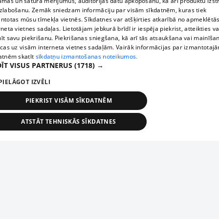
āmas un satura mērījumus, auditorijas datu apkopošanu, kā arī produktu izst
zlabošanu. Zemāk sniedzam informāciju par visām sīkdatnēm, kuras tiek
ntotas mūsu tīmekļa vietnēs. Sīkdatnes var atšķirties atkarībā no apmeklētā
rneta vietnes sadaļas. Lietotājam jebkurā brīdī ir iespēja piekrist, atteikties va
īt savu piekrišanu. Piekrišanas sniegšana, kā arī tās atsaukšana vai mainīša
ecas uz visām interneta vietnes sadaļām. Vairāk informācijas par izmantotaj
atnēm skatīt
sīkdatņu izmantošanas noteikumos.
ĪT VISUS PARTNERUS
(1718) →
PIELĀGOT IZVĒLI
PIEKRIST VISĀM SĪKDATNĒM
ATSTĀT TEHNISKĀS SĪKDATNES
TEHNISKĀS/OBLIGĀTĀS
STATISTIKAS
MĒRĶĒŠANA
FUNKCIONĀLĀS
NEKLASIFICĒTĀS
ehniskās/obligātās
Statistikas
Mērķēšana
Funkcionālās
Neklasificēt