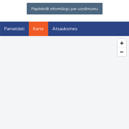
Papildināt informāciju par uzņēmumu
Pamatdati
Karte
Atsauksmes