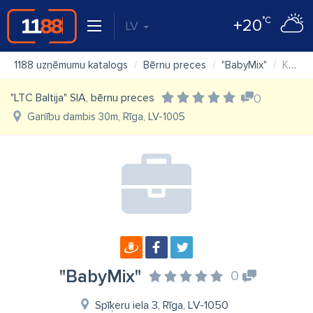
°C
+20
LV
1188 uzņēmumu katalogs
Bērnu preces
"BabyMix"
Karte
"LTC Baltija" SIA, bērnu preces
0
Ganību dambis 30m, Rīga, LV-1005
"BabyMix"
0
Spīķeru iela 3, Rīga, LV-1050