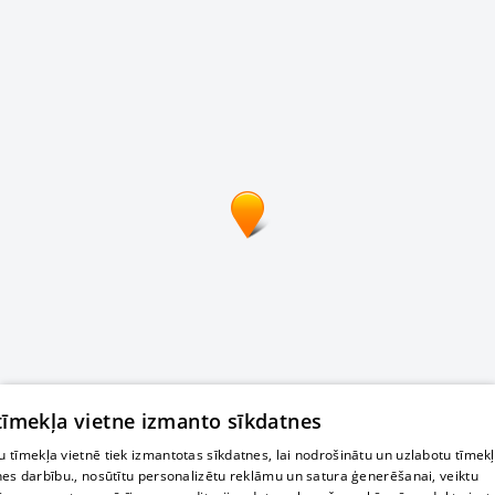
 tīmekļa vietne izmanto sīkdatnes
 tīmekļa vietnē tiek izmantotas sīkdatnes, lai nodrošinātu un uzlabotu tīmek
nes darbību., nosūtītu personalizētu reklāmu un satura ģenerēšanai, veiktu