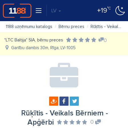
°C
+19
LV
1188 uzņēmumu katalogs
Bērnu preces
Rūķītis - Veikals Bērniem - Apģērbi
"LTC Baltija" SIA, bērnu preces
0
Ganību dambis 30m, Rīga, LV-1005
Rūķītis - Veikals Bērniem -
Apģērbi
0