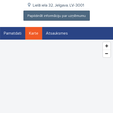
Lielā iela 32, Jelgava, LV-3001
Papildināt informāciju par uzņēmumu
Pamatdati
Karte
Atsauksmes