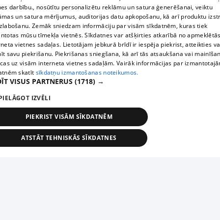
nes darbību., nosūtītu personalizētu reklāmu un satura ģenerēšanai, veiktu
āmas un satura mērījumus, auditorijas datu apkopošanu, kā arī produktu izst
zlabošanu. Zemāk sniedzam informāciju par visām sīkdatnēm, kuras tiek
ntotas mūsu tīmekļa vietnēs. Sīkdatnes var atšķirties atkarībā no apmeklētā
rneta vietnes sadaļas. Lietotājam jebkurā brīdī ir iespēja piekrist, atteikties va
īt savu piekrišanu. Piekrišanas sniegšana, kā arī tās atsaukšana vai mainīša
ecas uz visām interneta vietnes sadaļām. Vairāk informācijas par izmantotaj
atnēm skatīt
sīkdatņu izmantošanas noteikumos.
ĪT VISUS PARTNERUS
(1718) →
PIELĀGOT IZVĒLI
PIEKRIST VISĀM SĪKDATNĒM
ATSTĀT TEHNISKĀS SĪKDATNES
TEHNISKĀS/OBLIGĀTĀS
STATISTIKAS
MĒRĶĒŠANA
FUNKCIONĀLĀS
NEKLASIFICĒTĀS