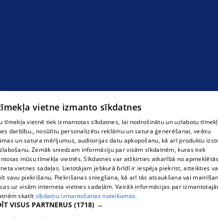
 tīmekļa vietne izmanto sīkdatnes
"Betons un Dizains" SIA
 tīmekļa vietnē tiek izmantotas sīkdatnes, lai nodrošinātu un uzlabotu tīmek
nes darbību., nosūtītu personalizētu reklāmu un satura ģenerēšanai, veiktu
āmas un satura mērījumus, auditorijas datu apkopošanu, kā arī produktu izst
zlabošanu. Zemāk sniedzam informāciju par visām sīkdatnēm, kuras tiek
ntotas mūsu tīmekļa vietnēs. Sīkdatnes var atšķirties atkarībā no apmeklētā
rneta vietnes sadaļas. Lietotājam jebkurā brīdī ir iespēja piekrist, atteikties va
īt savu piekrišanu. Piekrišanas sniegšana, kā arī tās atsaukšana vai mainīša
ecas uz visām interneta vietnes sadaļām. Vairāk informācijas par izmantotaj
atnēm skatīt
sīkdatņu izmantošanas noteikumos.
ĪT VISUS PARTNERUS
(1718) →