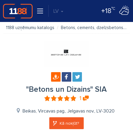
°C
+18
LV
1188 uzņēmumu katalogs
Betons, cements, dzelzsbetons
"
"Betons un Dizains" SIA
1
Beikas, Vircavas pag., Jelgavas nov., LV-3020
Kā nokļūt?