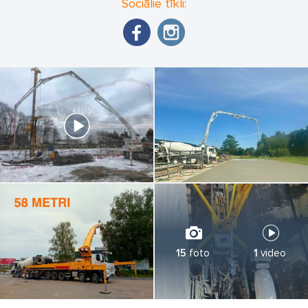
Sociālie tīkli:
15
foto
1
video