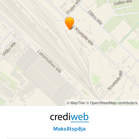
© MapTiler
© OpenStreetMap contributors
Maksātspēja