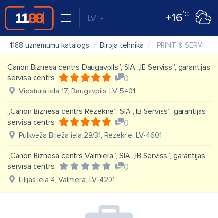
°C
+16
LV
1188 uzņēmumu katalogs
Biroja tehnika
"PRINT & SERVISS" SIA
Canon Biznesa centrs Daugavpils”, SIA „IB Serviss”, garantijas
servisa centrs
0
Viestura iela 17, Daugavpils, LV-5401
„Canon Biznesa centrs Rēzekne”, SIA „IB Serviss”, garantijas
servisa centrs
0
Pulkveža Brieža iela 29/31, Rēzekne, LV-4601
„Canon Biznesa centrs Valmiera”, SIA „IB Serviss”, garantijas
servisa centrs
0
Lilijas iela 4, Valmiera, LV-4201