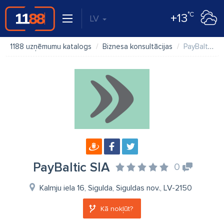
°C
+13
LV
1188 uzņēmumu katalogs
Biznesa konsultācijas
PayBaltic SIA
PayBaltic SIA
0
Kalmju iela 16, Sigulda, Siguldas nov., LV-2150
Kā nokļūt?