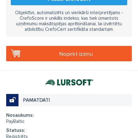
Objektīvs, automatizēts un vienkārši interpretējams -
CrefoScore ir unikāls indekss, kas tiek izmantots
uzņēmumu maksātspējas aprēķināšanai, lai izvērtētu
atbilstību CrefoCert sertifikāta standartam.
Nopirkt izziņu
PAMATDATI
Nosaukums:
PayBaltic
Statuss:
Reģistrēts