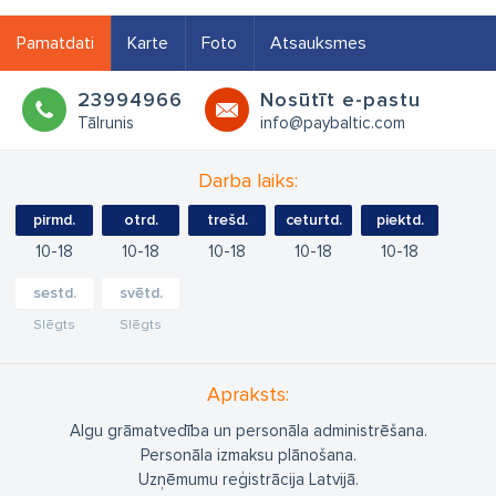
Pamatdati
Karte
Foto
Atsauksmes
23994966
Nosūtīt e-pastu
Tālrunis
info@paybaltic.com
Darba laiks:
pirmd.
otrd.
trešd.
ceturtd.
piektd.
10
18
10
18
10
18
10
18
10
18
sestd.
svētd.
Slēgts
Slēgts
Apraksts:
Algu grāmatvedība un personāla administrēšana.
Personāla izmaksu plānošana.
Uzņēmumu reģistrācija Latvijā.