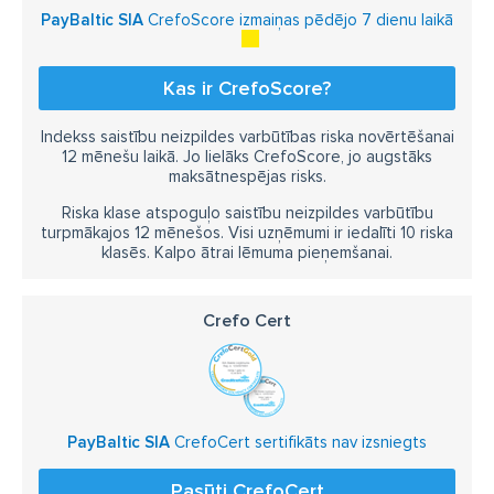
PayBaltic SIA
CrefoScore izmaiņas pēdējo 7 dienu laikā
Kas ir CrefoScore?
Indekss saistību neizpildes varbūtības riska novērtēšanai
12 mēnešu laikā. Jo lielāks CrefoScore, jo augstāks
maksātnespējas risks.
Riska klase atspoguļo saistību neizpildes varbūtību
turpmākajos 12 mēnešos. Visi uzņēmumi ir iedalīti 10 riska
klasēs. Kalpo ātrai lēmuma pieņemšanai.
Crefo Cert
PayBaltic SIA
CrefoCert sertifikāts nav izsniegts
Pasūti CrefoCert