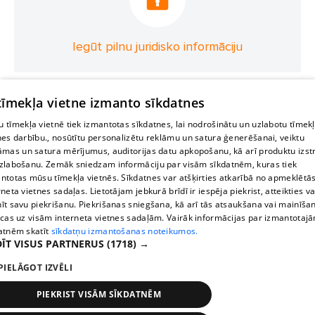
Iegūt pilnu juridisko informāciju
 tīmekļa vietne izmanto sīkdatnes
 tīmekļa vietnē tiek izmantotas sīkdatnes, lai nodrošinātu un uzlabotu tīmek
nes darbību., nosūtītu personalizētu reklāmu un satura ģenerēšanai, veiktu
āmas un satura mērījumus, auditorijas datu apkopošanu, kā arī produktu izst
zlabošanu. Zemāk sniedzam informāciju par visām sīkdatnēm, kuras tiek
ntotas mūsu tīmekļa vietnēs. Sīkdatnes var atšķirties atkarībā no apmeklētā
rneta vietnes sadaļas. Lietotājam jebkurā brīdī ir iespēja piekrist, atteikties va
īt savu piekrišanu. Piekrišanas sniegšana, kā arī tās atsaukšana vai mainīša
ecas uz visām interneta vietnes sadaļām. Vairāk informācijas par izmantotaj
atnēm skatīt
sīkdatņu izmantošanas noteikumos.
ĪT VISUS PARTNERUS
(1718) →
PIELĀGOT IZVĒLI
PIEKRIST VISĀM SĪKDATNĒM