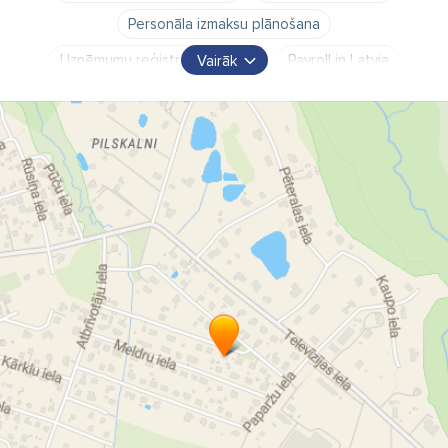
Personāla izmaksu plānošana
Uzņēmumu reģistrācija Latvijā
Payroll in Latvia
Vairāk
Payroll taxes in Latvia
HR Administration in Latvia
HR costs planning in Latvia
biznesa konsultācijas