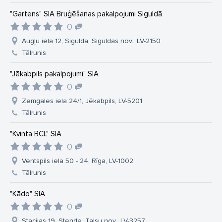
"Gartens" SIA Bruģēšanas pakalpojumi Siguldā
0
Augļu iela 12, Sigulda, Siguldas nov., LV-2150
Tālrunis
"Jēkabpils pakalpojumi" SIA
0
Zemgales iela 24/1, Jēkabpils, LV-5201
Tālrunis
"Kvinta BCL" SIA
0
Ventspils iela 50 - 24, Rīga, LV-1002
Tālrunis
"Kādo" SIA
0
Stacijas 19, Stende, Talsu nov., LV-3257