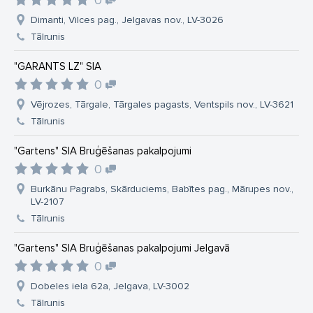
0
Dimanti, Vilces pag., Jelgavas nov., LV-3026
Tālrunis
"GARANTS LZ" SIA
0
Vējrozes, Tārgale, Tārgales pagasts, Ventspils nov., LV-3621
Tālrunis
"Gartens" SIA Bruģēšanas pakalpojumi
0
Burkānu Pagrabs, Skārduciems, Babītes pag., Mārupes nov.,
LV-2107
Tālrunis
"Gartens" SIA Bruģēšanas pakalpojumi Jelgavā
0
Dobeles iela 62a, Jelgava, LV-3002
Tālrunis