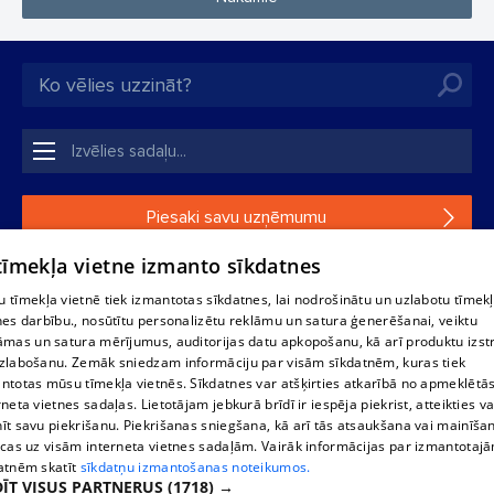
Piesaki savu uzņēmumu
 tīmekļa vietne izmanto sīkdatnes
Ja tavs uzņēmums nav mūsu datubāzē, aizpildi vienkāršu
formu.
 tīmekļa vietnē tiek izmantotas sīkdatnes, lai nodrošinātu un uzlabotu tīmek
nes darbību., nosūtītu personalizētu reklāmu un satura ģenerēšanai, veiktu
āmas un satura mērījumus, auditorijas datu apkopošanu, kā arī produktu izst
1188 datu bāzes, tās daļas vai datu bāzē iekļautās informācijas,
zlabošanu. Zemāk sniedzam informāciju par visām sīkdatnēm, kuras tiek
vai informācijas daļas pavairošana vai izplatīšana jebkādā formā
ntotas mūsu tīmekļa vietnēs. Sīkdatnes var atšķirties atkarībā no apmeklētā
stingri aizliegta. Tāpat arī ir aizliegta lejupielāde automātiskā
rneta vietnes sadaļas. Lietotājam jebkurā brīdī ir iespēja piekrist, atteikties va
režīmā. Jebkura 1188 web lapā publicētā materiāla
īt savu piekrišanu. Piekrišanas sniegšana, kā arī tās atsaukšana vai mainīša
pārpublicēšana ir kategoriski aizliegta bez 1188 web lapas
ecas uz visām interneta vietnes sadaļām. Vairāk informācijas par izmantotaj
redakcijas atļaujas.
atnēm skatīt
sīkdatņu izmantošanas noteikumos.
ĪT VISUS PARTNERUS
(1718) →