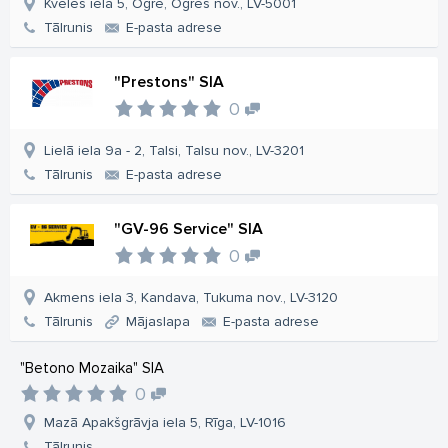
Kvēles iela 5, Ogre, Ogres nov., LV-5001
Tālrunis
E-pasta adrese
"Prestons" SIA
0
Lielā iela 9a - 2, Talsi, Talsu nov., LV-3201
Tālrunis
E-pasta adrese
"GV-96 Service" SIA
0
Akmens iela 3, Kandava, Tukuma nov., LV-3120
Tālrunis
Mājaslapa
E-pasta adrese
"Betono Mozaika" SIA
0
Mazā Apakšgrāvja iela 5, Rīga, LV-1016
Tālrunis