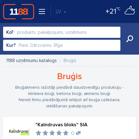
°C
+21
LV
Ko?
Kur?
1188 uzņēmumu katalogs
Bruģis
Bruģis
Bruģakmens ražotāji piedāvā daudzveidīgu produkciju -
klinkera bruģi, betona bruģi, akmens bruģi.
Nereti firmu piedāvājumā ietilpst arī bruģa uzlikšana,
ieklāšanas pakalpojumi.
"Kalndruvas bloks" SIA
0