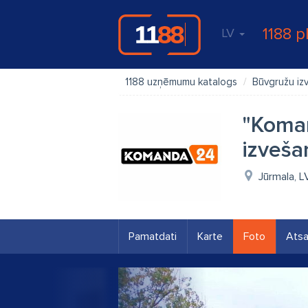
1188 p
LV
1188 uzņēmumu katalogs
Būvgružu iz
"Koman
izveša
Jūrmala, 
Pamatdati
Karte
Foto
Ats