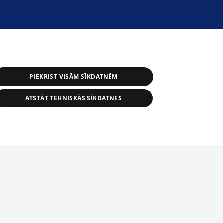
PIEKRIST VISĀM SĪKDATNĒM
ATSTĀT TEHNISKĀS SĪKDATNES
s, tās daļas vai datu bāzē iekļautās
ai informācijas daļas pavairošana vai
ādā formā stingri aizliegta. Tāpat arī ir
tīmekļa vietne nevarēs pilnvērtīgi darboties un sniegt
pielāde automātiskā režīmā. Jebkura