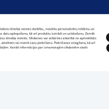
zlabotu tīmekļa vietnes darbību., nosūtītu personalizētu reklāmu un
as datu apkopošanu, kā arī produktu izstrādi un uzlabošanu. Zemāk
su tīmekļa vietnēs. Sīkdatnes var atšķirties atkarībā no apmeklētās
, atteikties vai mainīt savu piekrišanu. Piekrišanas sniegšana, kā arī
adaļām. Vairāk informācijas par izmantotajām sīkdatnēm skatīt
ĒRĶĒŠANA
FUNKCIONĀLĀS
NEKLASIFICĒTĀS
1188 datu bāze
obligātās
Statistikas
Mērķēšana
Funkcionālās
Neklasificētās
informācijas, v
izplatīšana jebk
eklēt un pārlūkot tīmekļa vietni un izmantot tās piedāvātās iespējas. Bez šīm sīkdatnēm 
aizliegta leju
mi
Kinoteātros