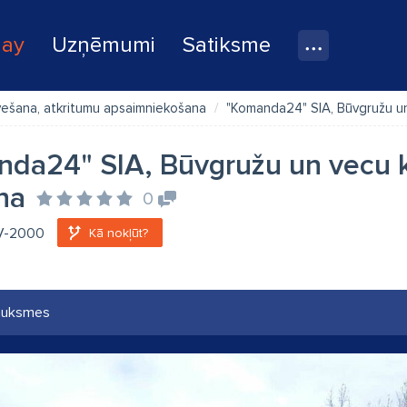
lay
Uzņēmumi
Satiksme
vešana, atkritumu apsaimniekošana
"Komanda24" SIA, Būvgružu u
da24" SIA, Būvgružu un vecu 
na
0
LV-2000
Kā nokļūt?
auksmes