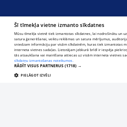
Šī tīmekļa vietne izmanto sīkdatnes
Mūsu tīmekļa vietnē tiek izmantotas sīkdatnes, lai nodrošinātu un u
satura ģenerēšanai, veiktu reklāmas un satura mērījumus, auditorij
sniedzam informāciju par visām sīkdatnēm, kuras tiek izmantotas mū
interneta vietnes sadaļas. Lietotājam jebkurā brīdī ir iespēja piekrist
tās atsaukšana vai mainīšana attiecas uz visām interneta vietnes s
sīkdatņu izmantošanas noteikumos.
RĀDĪT VISUS PARTNERUS
(1718) →
PIELĀGOT IZVĒLI
TEHNISKĀS/OBLIGĀTĀS
STATISTIKAS
M
Tehniskās/
Tehniskās/obligātās sīkdatnes nepieciešamas, lai lietotājs varētu brīvi apm
lietotājam nepieciešamo informāciju.
Par mums
Uzņēmu