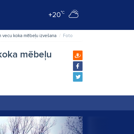
°C
+20
n vecu koka mēbeļu izvešana
Foto
koka mēbeļu