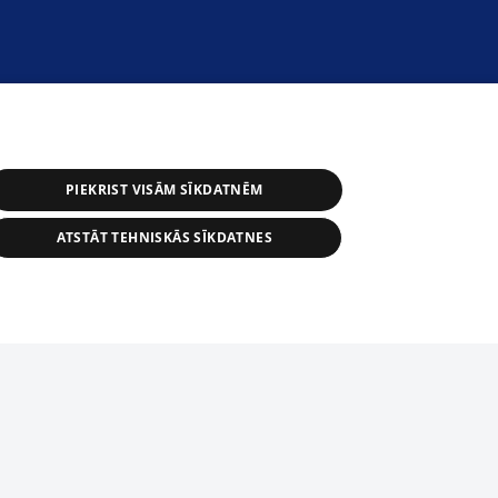
PIEKRIST VISĀM SĪKDATNĒM
ATSTĀT TEHNISKĀS SĪKDATNES
s, tās daļas vai datu bāzē iekļautās
ai informācijas daļas pavairošana vai
ādā formā stingri aizliegta. Tāpat arī ir
tīmekļa vietne nevarēs pilnvērtīgi darboties un sniegt