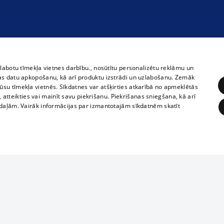
zlabotu tīmekļa vietnes darbību., nosūtītu personalizētu reklāmu un
as datu apkopošanu, kā arī produktu izstrādi un uzlabošanu. Zemāk
su tīmekļa vietnēs. Sīkdatnes var atšķirties atkarībā no apmeklētās
, atteikties vai mainīt savu piekrišanu. Piekrišanas sniegšana, kā arī
adaļām. Vairāk informācijas par izmantotajām sīkdatnēm skatīt
ĒRĶĒŠANA
FUNKCIONĀLĀS
NEKLASIFICĒTĀS
1188 datu bāze
obligātās
Statistikas
Mērķēšana
Funkcionālās
Neklasificētās
informācijas, v
izplatīšana jebk
eklēt un pārlūkot tīmekļa vietni un izmantot tās piedāvātās iespējas. Bez šīm sīkdatnēm 