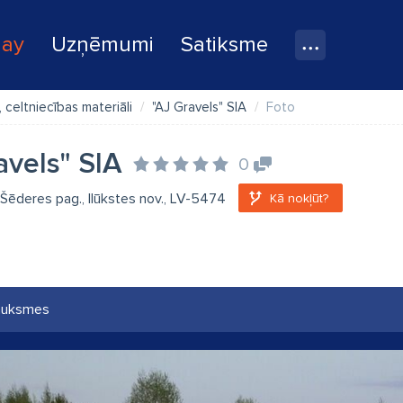
lay
Uzņēmumi
Satiksme
, celtniecības materiāli
"AJ Gravels" SIA
Foto
avels" SIA
0
 Šēderes pag., Ilūkstes nov., LV-5474
Kā nokļūt?
auksmes