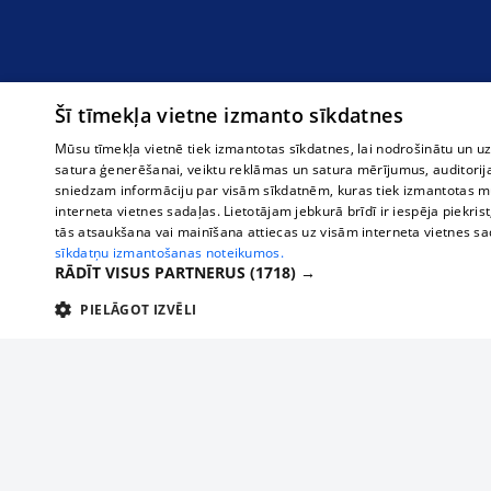
Šī tīmekļa vietne izmanto sīkdatnes
Mūsu tīmekļa vietnē tiek izmantotas sīkdatnes, lai nodrošinātu un u
satura ģenerēšanai, veiktu reklāmas un satura mērījumus, auditorij
sniedzam informāciju par visām sīkdatnēm, kuras tiek izmantotas mū
interneta vietnes sadaļas. Lietotājam jebkurā brīdī ir iespēja piekrist
tās atsaukšana vai mainīšana attiecas uz visām interneta vietnes s
sīkdatņu izmantošanas noteikumos.
RĀDĪT VISUS PARTNERUS
(1718) →
PIELĀGOT IZVĒLI
TEHNISKĀS/OBLIGĀTĀS
STATISTIKAS
M
Tehniskās/
Tehniskās/obligātās sīkdatnes nepieciešamas, lai lietotājs varētu brīvi apm