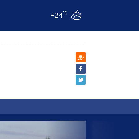
°C
+24