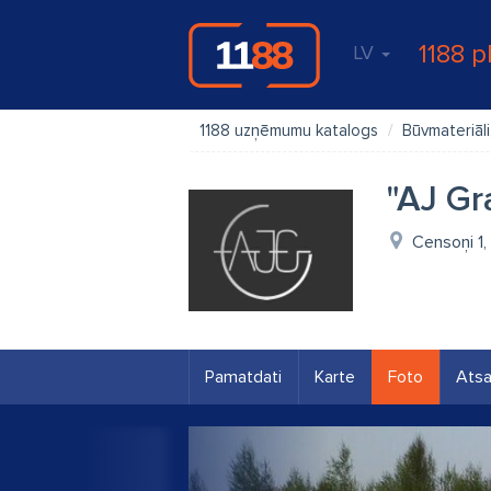
1188 p
LV
1188 uzņēmumu katalogs
Būvmateriāli
"AJ Gr
Censoņi 1,
Pamatdati
Karte
Foto
Ats