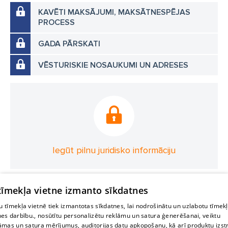
KAVĒTI MAKSĀJUMI, MAKSĀTNESPĒJAS
PROCESS
GADA PĀRSKATI
VĒSTURISKIE NOSAUKUMI UN ADRESES
Iegūt pilnu juridisko informāciju
 tīmekļa vietne izmanto sīkdatnes
 tīmekļa vietnē tiek izmantotas sīkdatnes, lai nodrošinātu un uzlabotu tīmek
nes darbību., nosūtītu personalizētu reklāmu un satura ģenerēšanai, veiktu
āmas un satura mērījumus, auditorijas datu apkopošanu, kā arī produktu izst