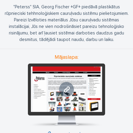
"Peterss" SIA, Georg Fischer +GF+ piedāvā plastikātus
rūpnieciski tehhnoloģiskiem cauruļvadu sistēmu pielietojumiem.
Pareizi Izvēloties materiālus Jūsu cauruļvadu sistēmas
instalācijai, Jūs ne vien nodrošināsiet pareizu tehnoloģisko
risinājumu, bet arī ļausiet sistēmai darboties daudzus gadu
desmitus, tādējādi taupot naudu, darbu un laiku.
Mājaslapa:
www.peterss.lv