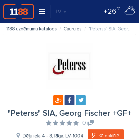
°C
+26
LV
1188 uzņēmumu katalogs
Caurules
"Peterss" SIA, Georg Fischer +GF+
"Peterss" SIA, Georg Fischer +GF+
0
Dēļu iela 4 - 8, Rīga, LV-1004
Kā nokļūt?