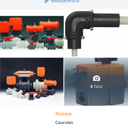
www.peterss.lv
4
foto
Nozare:
Caurules