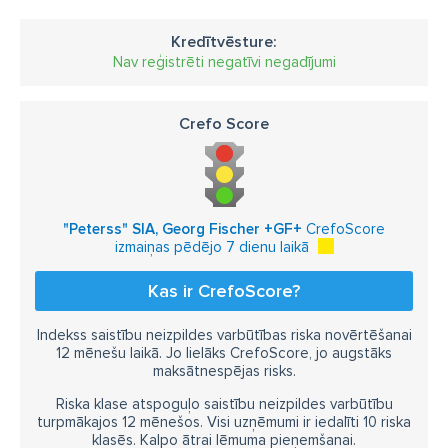
Kredītvēsture:
Nav reģistrēti negatīvi negadījumi
Crefo Score
"Peterss" SIA, Georg Fischer +GF+
CrefoScore
izmaiņas pēdējo 7 dienu laikā
Kas ir CrefoScore?
Indekss saistību neizpildes varbūtības riska novērtēšanai
12 mēnešu laikā. Jo lielāks CrefoScore, jo augstāks
maksātnespējas risks.
Riska klase atspoguļo saistību neizpildes varbūtību
turpmākajos 12 mēnešos. Visi uzņēmumi ir iedalīti 10 riska
klasēs. Kalpo ātrai lēmuma pieņemšanai.