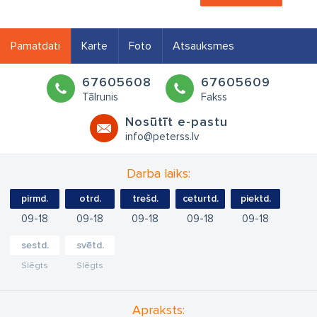
Pamatdati
Karte
Foto
Atsauksmes
67605608
67605609
Tālrunis
Fakss
Nosūtīt e-pastu
info@peterss.lv
Darba laiks:
pirmd.
otrd.
trešd.
ceturtd.
piektd.
09
18
09
18
09
18
09
18
09
18
sestd.
svētd.
Slēgts
Slēgts
Apraksts: