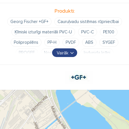
Produkti:
Georg Fischer +GF+
Cauruļvadu sistēmas rūpniecībai
Ķīmiski izturīgi materiāli PVC-U
PVC-C
PE100
Polipropilēns
PP-H
PVDF
ABS
SYGEF
PROGEF
Noslēgarmatūra
lodveida krāni
Vairāk
lodvārsti
diafragmas vārsti
vārsti ar pneimatisko aktuatoru
vārsti ar pneimatisko elektroaktuatoru
aktuatori
elektroaktuatori
Plūsmas mērītāji
pH mērītājs
Konduktivitātes mērītāji
Rotametri
Plastmasas caurules
Plastmasas veidgabali
Instaflex
Signet