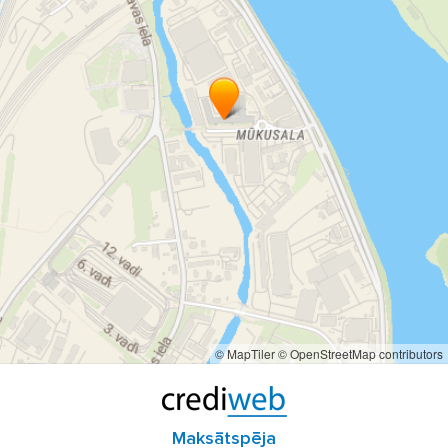
© MapTiler
© OpenStreetMap contributors
Maksātspēja