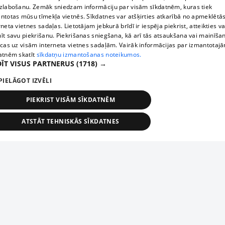
zlabošanu. Zemāk sniedzam informāciju par visām sīkdatnēm, kuras tiek
ntotas mūsu tīmekļa vietnēs. Sīkdatnes var atšķirties atkarībā no apmeklētā
rneta vietnes sadaļas. Lietotājam jebkurā brīdī ir iespēja piekrist, atteikties va
īt savu piekrišanu. Piekrišanas sniegšana, kā arī tās atsaukšana vai mainīša
ecas uz visām interneta vietnes sadaļām. Vairāk informācijas par izmantotaj
atnēm skatīt
sīkdatņu izmantošanas noteikumos.
ĪT VISUS PARTNERUS
(1718) →
PIELĀGOT IZVĒLI
PIEKRIST VISĀM SĪKDATNĒM
ATSTĀT TEHNISKĀS SĪKDATNES
TEHNISKĀS/OBLIGĀTĀS
STATISTIKAS
MĒRĶĒŠANA
FUNKCIONĀLĀS
NEKLASIFICĒTĀS
ehniskās/obligātās
Statistikas
Mērķēšana
Funkcionālās
Neklasificēt