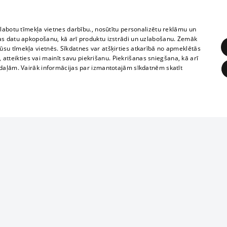
zlabotu tīmekļa vietnes darbību., nosūtītu personalizētu reklāmu un
as datu apkopošanu, kā arī produktu izstrādi un uzlabošanu. Zemāk
su tīmekļa vietnēs. Sīkdatnes var atšķirties atkarībā no apmeklētās
, atteikties vai mainīt savu piekrišanu. Piekrišanas sniegšana, kā arī
adaļām. Vairāk informācijas par izmantotajām sīkdatnēm skatīt
ĒRĶĒŠANA
FUNKCIONĀLĀS
NEKLASIFICĒTĀS
1188 datu bāze
obligātās
Statistikas
Mērķēšana
Funkcionālās
Neklasificētās
informācijas, v
izplatīšana jebk
eklēt un pārlūkot tīmekļa vietni un izmantot tās piedāvātās iespējas. Bez šīm sīkdatnēm 
aizliegta leju
mi
Kinoteātros
1188 web lapā 
, vilcieni,
TV programma
kategoriski ai
ksts
tiskie reisi
atļaujas.
Līguma noteikumi