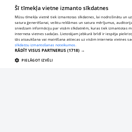
Šī tīmekļa vietne izmanto sīkdatnes
Mūsu tīmekļa vietnē tiek izmantotas sīkdatnes, lai nodrošinātu un u
satura ģenerēšanai, veiktu reklāmas un satura mērījumus, auditorij
sniedzam informāciju par visām sīkdatnēm, kuras tiek izmantotas mū
interneta vietnes sadaļas. Lietotājam jebkurā brīdī ir iespēja piekrist
tās atsaukšana vai mainīšana attiecas uz visām interneta vietnes s
sīkdatņu izmantošanas noteikumos.
RĀDĪT VISUS PARTNERUS
(1718) →
PIELĀGOT IZVĒLI
TEHNISKĀS/OBLIGĀTĀS
STATISTIKAS
M
Tehniskās/
Tehniskās/obligātās sīkdatnes nepieciešamas, lai lietotājs varētu brīvi apm
lietotājam nepieciešamo informāciju.
Par mums
Uzņēmu
Nodrošinātājs
/
Darbības
Reklāma
Autobusi
Nosaukums
Apra
Domēns
ilgums
starptau
Biznesa klientiem