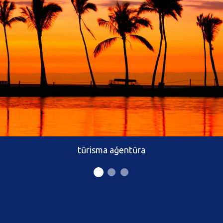
tūrisma aģentūra