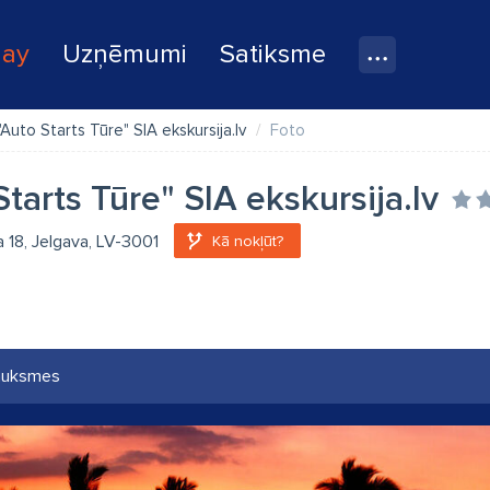
lay
Uzņēmumi
Satiksme
"Auto Starts Tūre" SIA ekskursija.lv
Foto
Starts Tūre" SIA ekskursija.lv
a 18, Jelgava, LV-3001
Kā nokļūt?
auksmes