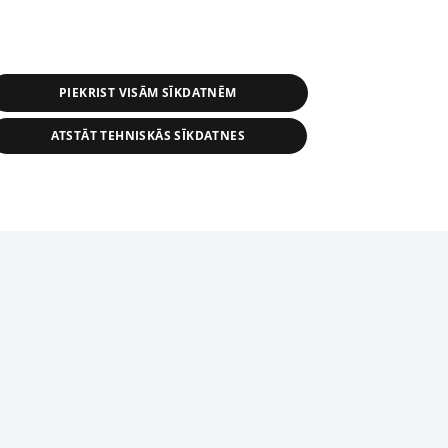
PIEKRIST VISĀM SĪKDATNĒM
ATSTĀT TEHNISKĀS SĪKDATNES
s, tās daļas vai datu bāzē iekļautās
ai informācijas daļas pavairošana vai
ādā formā stingri aizliegta. Tāpat arī ir
tīmekļa vietne nevarēs pilnvērtīgi darboties un sniegt
pielāde automātiskā režīmā. Jebkura
publicētā materiāla pārpublicēšana ir
zliegta bez 1188 web lapas redakcijas