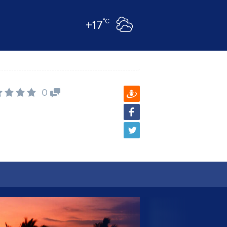
°C
+17
0