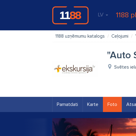
1188 p
LV
1188 uzņēmumu katalogs
Ceļojumi
"Auto 
Svētes iel
Pamatdati
Karte
Foto
Ats