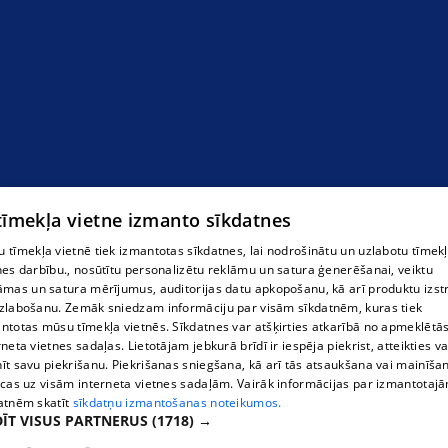
 tīmekļa vietne izmanto sīkdatnes
 tīmekļa vietnē tiek izmantotas sīkdatnes, lai nodrošinātu un uzlabotu tīmek
nes darbību., nosūtītu personalizētu reklāmu un satura ģenerēšanai, veiktu
āmas un satura mērījumus, auditorijas datu apkopošanu, kā arī produktu izst
zlabošanu. Zemāk sniedzam informāciju par visām sīkdatnēm, kuras tiek
ntotas mūsu tīmekļa vietnēs. Sīkdatnes var atšķirties atkarībā no apmeklētā
rneta vietnes sadaļas. Lietotājam jebkurā brīdī ir iespēja piekrist, atteikties va
īt savu piekrišanu. Piekrišanas sniegšana, kā arī tās atsaukšana vai mainīša
ecas uz visām interneta vietnes sadaļām. Vairāk informācijas par izmantotaj
atnēm skatīt
sīkdatņu izmantošanas noteikumos.
ĪT VISUS PARTNERUS
(1718) →