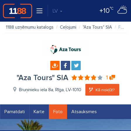
°C
+10
LV
1188 uzņēmumu katalogs
Ceļojumi
"Aza Tours" SIA
Foto
"Aza Tours" SIA
1
Bruņinieku iela 8a, Rīga, LV-1010
Kā nokļūt?
Pamatdati
Karte
Foto
Atsauksmes