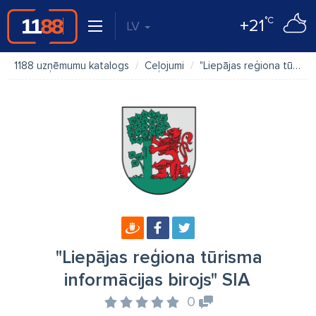
°C
+21
LV
1188 uzņēmumu katalogs
Ceļojumi
"Liepājas reģiona tūrisma informācijas birojs" SIA
"Liepājas reģiona tūrisma
informācijas birojs" SIA
0